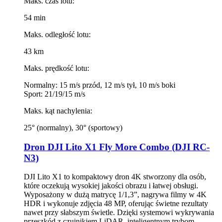
Maks. czas lotu:
54 min
Maks. odległość lotu:
43 km
Maks. prędkość lotu:
Normalny: 15 m/s przód, 12 m/s tył, 10 m/s boki
Sport: 21/19/15 m/s
Maks. kąt nachylenia:
25° (normalny), 30° (sportowy)
Dron DJI Lito X1 Fly More Combo (DJI RC-
N3)
DJI Lito X1 to kompaktowy dron 4K stworzony dla osób,
które oczekują wysokiej jakości obrazu i łatwej obsługi.
Wyposażony w dużą matrycę 1/1,3”, nagrywa filmy w 4K
HDR i wykonuje zdjęcia 48 MP, oferując świetne rezultaty
nawet przy słabszym świetle. Dzięki systemowi wykrywania
przeszkód z czujnikiem LiDAR, inteligentnym trybom