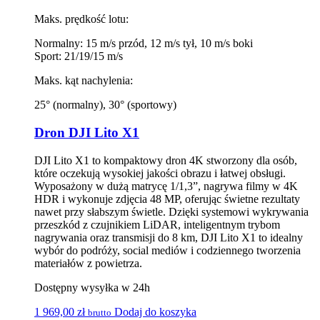
Maks. prędkość lotu:
Normalny: 15 m/s przód, 12 m/s tył, 10 m/s boki
Sport: 21/19/15 m/s
Maks. kąt nachylenia:
25° (normalny), 30° (sportowy)
Dron DJI Lito X1
DJI Lito X1 to kompaktowy dron 4K stworzony dla osób,
które oczekują wysokiej jakości obrazu i łatwej obsługi.
Wyposażony w dużą matrycę 1/1,3”, nagrywa filmy w 4K
HDR i wykonuje zdjęcia 48 MP, oferując świetne rezultaty
nawet przy słabszym świetle. Dzięki systemowi wykrywania
przeszkód z czujnikiem LiDAR, inteligentnym trybom
nagrywania oraz transmisji do 8 km, DJI Lito X1 to idealny
wybór do podróży, social mediów i codziennego tworzenia
materiałów z powietrza.
Dostępny wysyłka w 24h
1 969,00
zł
Dodaj do koszyka
brutto