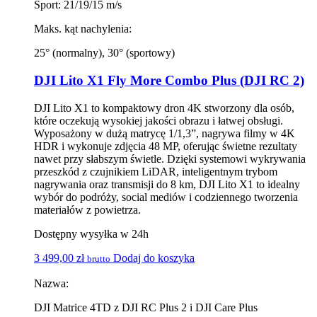
Sport: 21/19/15 m/s
Maks. kąt nachylenia:
25° (normalny), 30° (sportowy)
DJI Lito X1 Fly More Combo Plus (DJI RC 2)
DJI Lito X1 to kompaktowy dron 4K stworzony dla osób,
które oczekują wysokiej jakości obrazu i łatwej obsługi.
Wyposażony w dużą matrycę 1/1,3”, nagrywa filmy w 4K
HDR i wykonuje zdjęcia 48 MP, oferując świetne rezultaty
nawet przy słabszym świetle. Dzięki systemowi wykrywania
przeszkód z czujnikiem LiDAR, inteligentnym trybom
nagrywania oraz transmisji do 8 km, DJI Lito X1 to idealny
wybór do podróży, social mediów i codziennego tworzenia
materiałów z powietrza.
Dostępny wysyłka w 24h
3 499,00
zł
Dodaj do koszyka
brutto
Nazwa:
DJI Matrice 4TD z DJI RC Plus 2 i DJI Care Plus