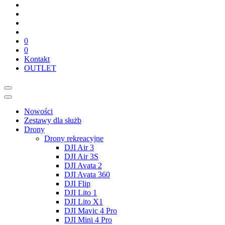
0
0
Kontakt
OUTLET
Nowości
Zestawy dla służb
Drony
Drony rekreacyjne
DJI Air 3
DJI Air 3S
DJI Avata 2
DJI Avata 360
DJI Flip
DJI Lito 1
DJI Lito X1
DJI Mavic 4 Pro
DJI Mini 4 Pro