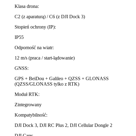
Klasa drona:
C2 (z aparaturą) / C6 (z DJI Dock 3)
Stopień ochrony (IP):
IP55
Odporność na wiatr:
12 m/s (praca / start-lądowanie)
GNSS:
GPS + BeiDou + Galileo + QZSS + GLONASS
(QZSS/GLONASS tylko z RTK)
Moduł RTK:
Zintegrowany
Kompatybilność:
DJI Dock 3, DJI RC Plus 2, DJI Cellular Dongle 2
DJI Care: