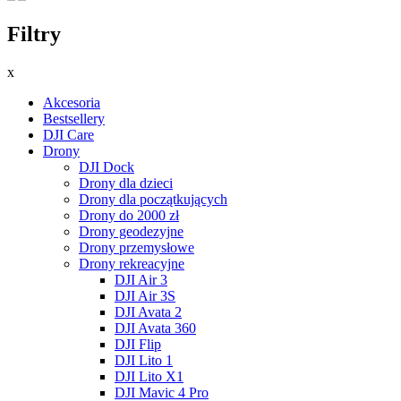
Filtry
x
Akcesoria
Bestsellery
DJI Care
Drony
DJI Dock
Drony dla dzieci
Drony dla początkujących
Drony do 2000 zł
Drony geodezyjne
Drony przemysłowe
Drony rekreacyjne
DJI Air 3
DJI Air 3S
DJI Avata 2
DJI Avata 360
DJI Flip
DJI Lito 1
DJI Lito X1
DJI Mavic 4 Pro