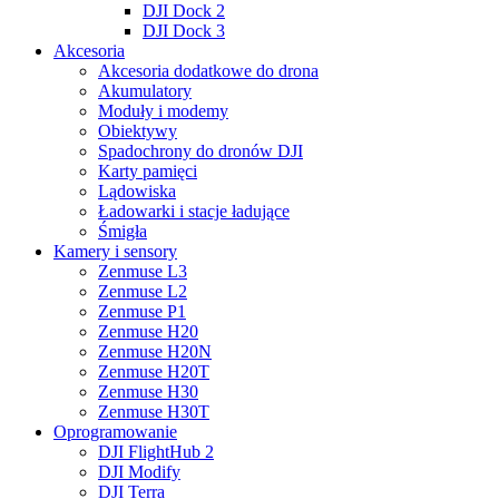
DJI Dock 2
DJI Dock 3
Akcesoria
Akcesoria dodatkowe do drona
Akumulatory
Moduły i modemy
Obiektywy
Spadochrony do dronów DJI
Karty pamięci
Lądowiska
Ładowarki i stacje ładujące
Śmigła
Kamery i sensory
Zenmuse L3
Zenmuse L2
Zenmuse P1
Zenmuse H20
Zenmuse H20N
Zenmuse H20T
Zenmuse H30
Zenmuse H30T
Oprogramowanie
DJI FlightHub 2
DJI Modify
DJI Terra