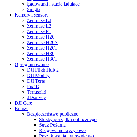
Ładowarki i stacje ładujące
Śmigła
Kamery i sensory
Zenmuse L3
Zenmuse L2
Zenmuse P1
Zenmuse H20
Zenmuse H20N
Zenmuse H20T
Zenmuse H30
Zenmuse H30T
Oprogramowanie
DJI FlightHub 2
DJI Modify
DJI Terra
Pix4D
Terrasolid
3Dsurvey
DJI Care
Branże
Bezpieczeństwo publiczne
Służby porządku publicznego
Straż Pożarna
Reagowanie kryzysowe
Poszukiwania i ratownictwo