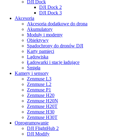
DJI Dock
DJI Dock 2
DJI Dock 3
Akcesoria
Akcesoria dodatkowe do drona
Akumulatory
Moduły i modemy
Obiektywy
Spadochrony do dronów DJI
Karty pamięci
Lądowiska
Ładowarki i stacje ładujące
Śmigła
Kamery i sensory
Zenmuse L3
Zenmuse L2
Zenmuse P1
Zenmuse H20
Zenmuse H20N
Zenmuse H20T
Zenmuse H30
Zenmuse H30T
Oprogramowanie
DJI FlightHub 2
DJI Modify