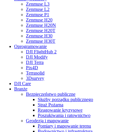
Zenmuse L3
Zenmuse L2
Zenmuse P1
Zenmuse H20
Zenmuse H20N
Zenmuse H20T
Zenmuse H30
Zenmuse H30T
Oprogramowanie
DJI FlightHub 2
DJI Modify
DJI Terra
Pix4D
Terrasolid
3Dsurvey
DJI Care
Branże
Bezpieczeństwo publiczne
Służby porządku publicznego
Straż Pożarna
Reagowanie kryzysowe
Poszukiwania i ratownictwo
Geodezja i mapowanie
Pomiary i mapowanie terenu
Budownictwo i infrastruktura