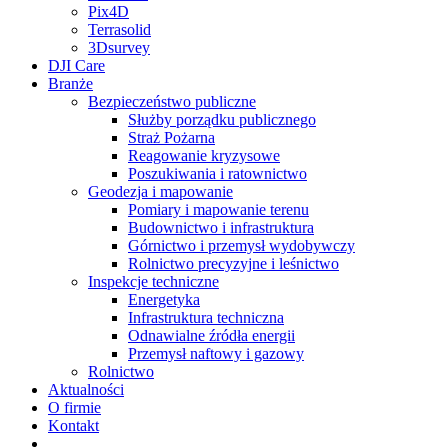
Pix4D
Terrasolid
3Dsurvey
DJI Care
Branże
Bezpieczeństwo publiczne
Służby porządku publicznego
Straż Pożarna
Reagowanie kryzysowe
Poszukiwania i ratownictwo
Geodezja i mapowanie
Pomiary i mapowanie terenu
Budownictwo i infrastruktura
Górnictwo i przemysł wydobywczy
Rolnictwo precyzyjne i leśnictwo
Inspekcje techniczne
Energetyka
Infrastruktura techniczna
Odnawialne źródła energii
Przemysł naftowy i gazowy
Rolnictwo
Aktualności
O firmie
Kontakt