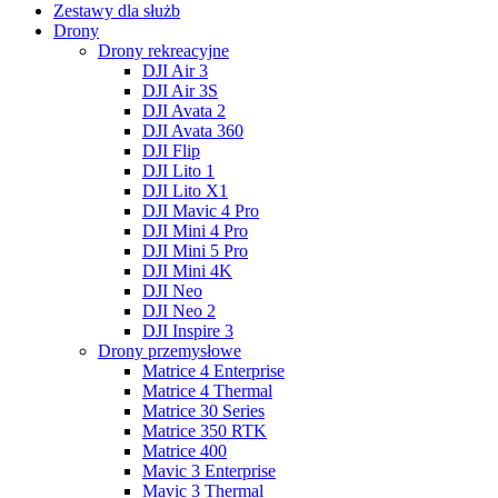
Zestawy dla służb
Drony
Drony rekreacyjne
DJI Air 3
DJI Air 3S
DJI Avata 2
DJI Avata 360
DJI Flip
DJI Lito 1
DJI Lito X1
DJI Mavic 4 Pro
DJI Mini 4 Pro
DJI Mini 5 Pro
DJI Mini 4K
DJI Neo
DJI Neo 2
DJI Inspire 3
Drony przemysłowe
Matrice 4 Enterprise
Matrice 4 Thermal
Matrice 30 Series
Matrice 350 RTK
Matrice 400
Mavic 3 Enterprise
Mavic 3 Thermal