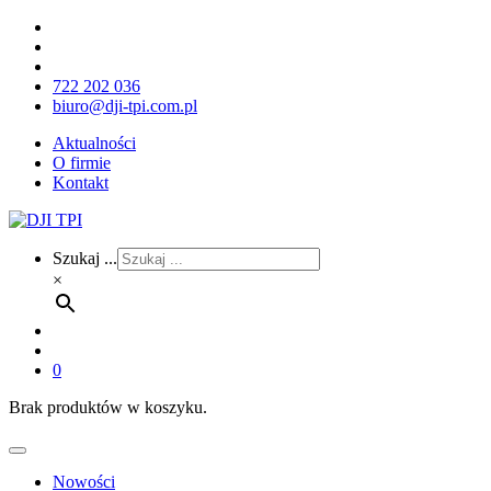
722 202 036
biuro@dji-tpi.com.pl
Aktualności
O firmie
Kontakt
Szukaj ...
×
0
Brak produktów w koszyku.
Nowości