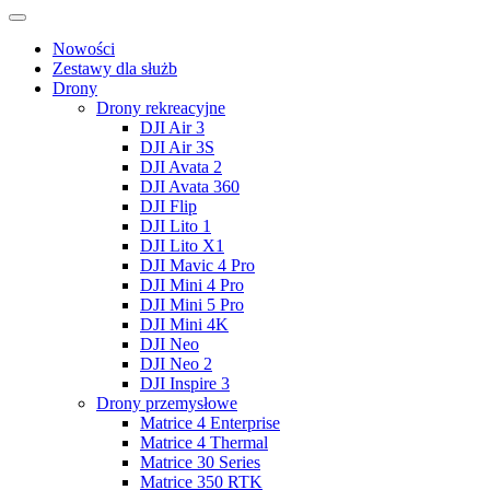
Nowości
Zestawy dla służb
Drony
Drony rekreacyjne
DJI Air 3
DJI Air 3S
DJI Avata 2
DJI Avata 360
DJI Flip
DJI Lito 1
DJI Lito X1
DJI Mavic 4 Pro
DJI Mini 4 Pro
DJI Mini 5 Pro
DJI Mini 4K
DJI Neo
DJI Neo 2
DJI Inspire 3
Drony przemysłowe
Matrice 4 Enterprise
Matrice 4 Thermal
Matrice 30 Series
Matrice 350 RTK