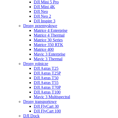
DJI Mini 5 Pro
DJI Mini 4K
DJI Neo
DJI Neo 2
DJI Inspire 3
Drony przemysłowe
Matrice 4 Enterprise
Matrice 4 Thermal
Matrice 30 Series
Matrice 350 RTK
Matrice 400
Mavic 3 Enterprise
Mavic 3 Thermal
Drony rolnicze
DJI Agras T25
DJI Agras T25P
DJI Agras T50
DJI Agras T55
DJI Agras T70P
DJI Agras T100
Mavic 3 Multispectral
Drony transportowe
DJI FlyCart 30
DJI FlyCart 100
DJI Dock