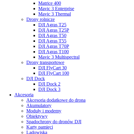
Matrice 400
Mavic 3 Enterprise
Mavic 3 Thermal
Drony rolnicze
DJI Agras T25
DJI Agras T25P
DJI Agras T50
DJI Agras T55
DJI Agras T70P
DJI Agras T100
Mavic 3 Multispectral
Drony transportowe
DJI FlyCart 30
DJI FlyCart 100
DJI Dock
DJI Dock 2
DJI Dock 3
Akcesoria
Akcesoria dodatkowe do drona
Akumulatory
Moduły i modemy
Obiektywy
Spadochrony do dronów DJI
Karty pamięci
Lądowiska