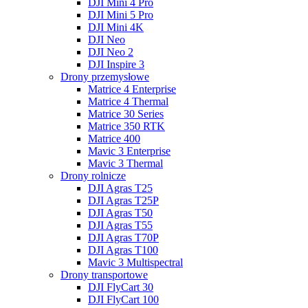
DJI Mini 4 Pro
DJI Mini 5 Pro
DJI Mini 4K
DJI Neo
DJI Neo 2
DJI Inspire 3
Drony przemysłowe
Matrice 4 Enterprise
Matrice 4 Thermal
Matrice 30 Series
Matrice 350 RTK
Matrice 400
Mavic 3 Enterprise
Mavic 3 Thermal
Drony rolnicze
DJI Agras T25
DJI Agras T25P
DJI Agras T50
DJI Agras T55
DJI Agras T70P
DJI Agras T100
Mavic 3 Multispectral
Drony transportowe
DJI FlyCart 30
DJI FlyCart 100