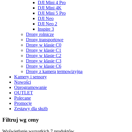
DJI Mini 4 Pro
DJI Mini 4K
DJI Mini 5 Pro
DJI Neo
DJI Neo 2
Inspire 3
Drony rolnicze
Drony transportowe
Drony w klasie C0
Drony w klasie C1
Drony w klasie C2
Drony w klasie C3
Drony w klasie C6
Drony z kamerą termowizyjną
Kamery i sensory
Nowości
Oprogramowanie
OUTLET
Polecane
Promocje
Zestawy dla służb
Filtruj wg ceny
Wyświetlanie wszystkich 7 produktów