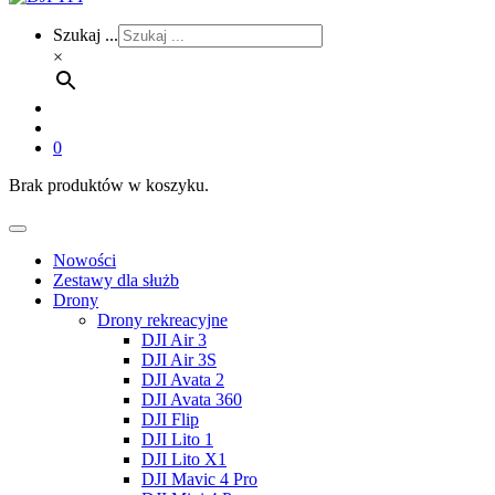
Szukaj ...
×
0
Brak produktów w koszyku.
Nowości
Zestawy dla służb
Drony
Drony rekreacyjne
DJI Air 3
DJI Air 3S
DJI Avata 2
DJI Avata 360
DJI Flip
DJI Lito 1
DJI Lito X1
DJI Mavic 4 Pro