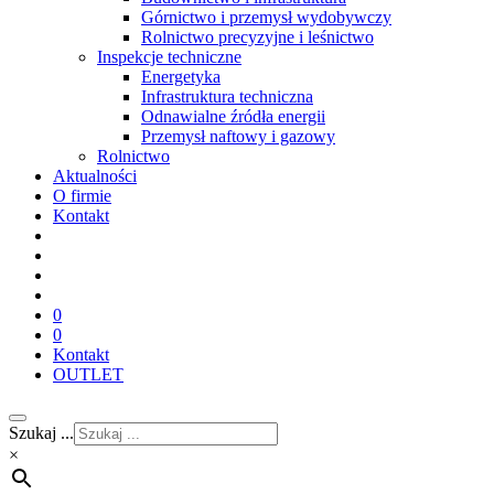
Górnictwo i przemysł wydobywczy
Rolnictwo precyzyjne i leśnictwo
Inspekcje techniczne
Energetyka
Infrastruktura techniczna
Odnawialne źródła energii
Przemysł naftowy i gazowy
Rolnictwo
Aktualności
O firmie
Kontakt
0
0
Kontakt
OUTLET
Szukaj ...
×