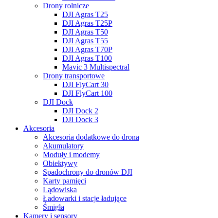
Drony rolnicze
DJI Agras T25
DJI Agras T25P
DJI Agras T50
DJI Agras T55
DJI Agras T70P
DJI Agras T100
Mavic 3 Multispectral
Drony transportowe
DJI FlyCart 30
DJI FlyCart 100
DJI Dock
DJI Dock 2
DJI Dock 3
Akcesoria
Akcesoria dodatkowe do drona
Akumulatory
Moduły i modemy
Obiektywy
Spadochrony do dronów DJI
Karty pamięci
Lądowiska
Ładowarki i stacje ładujące
Śmigła
Kamery i sensory