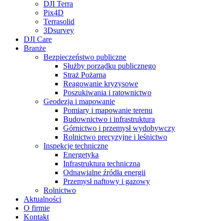
DJI Terra
Pix4D
Terrasolid
3Dsurvey
DJI Care
Branże
Bezpieczeństwo publiczne
Służby porządku publicznego
Straż Pożarna
Reagowanie kryzysowe
Poszukiwania i ratownictwo
Geodezja i mapowanie
Pomiary i mapowanie terenu
Budownictwo i infrastruktura
Górnictwo i przemysł wydobywczy
Rolnictwo precyzyjne i leśnictwo
Inspekcje techniczne
Energetyka
Infrastruktura techniczna
Odnawialne źródła energii
Przemysł naftowy i gazowy
Rolnictwo
Aktualności
O firmie
Kontakt