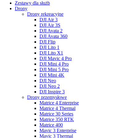
Zestawy dla służb
Drony
Drony rekreacyjne
DJI Air 3
DJI Air 3S
DJI Avata 2
DJI Avata 360
DJI Flip
DJI Lito 1
DJI Lito X1
DJI Mavic 4 Pro
DJI Mini 4 Pro
DJI Mini 5 Pro
DJI Mini 4K
DJI Neo
DJI Neo 2
DJI Inspire 3
Drony przemysłowe
Matrice 4 Enterprise
Matrice 4 Thermal
Matrice 30 Series
Matrice 350 RTK
Matrice 400
Mavic 3 Enterprise
Mavic 3 Thermal