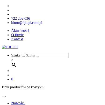
722 202 036
biuro@dji-tpi.com.pl
Aktualności
O firmie
Kontakt
Szukaj ...
×
0
Brak produktów w koszyku.
Nowości