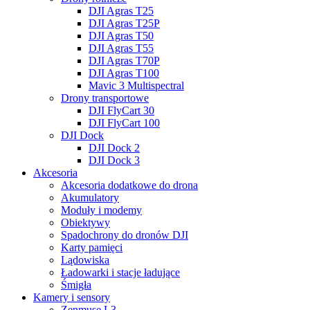
DJI Agras T25
DJI Agras T25P
DJI Agras T50
DJI Agras T55
DJI Agras T70P
DJI Agras T100
Mavic 3 Multispectral
Drony transportowe
DJI FlyCart 30
DJI FlyCart 100
DJI Dock
DJI Dock 2
DJI Dock 3
Akcesoria
Akcesoria dodatkowe do drona
Akumulatory
Moduły i modemy
Obiektywy
Spadochrony do dronów DJI
Karty pamięci
Lądowiska
Ładowarki i stacje ładujące
Śmigła
Kamery i sensory
Zenmuse L3