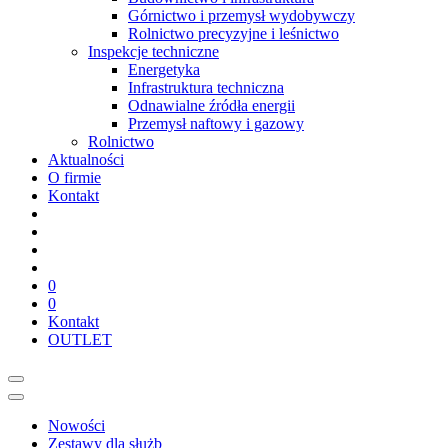
Górnictwo i przemysł wydobywczy
Rolnictwo precyzyjne i leśnictwo
Inspekcje techniczne
Energetyka
Infrastruktura techniczna
Odnawialne źródła energii
Przemysł naftowy i gazowy
Rolnictwo
Aktualności
O firmie
Kontakt
0
0
Kontakt
OUTLET
Nowości
Zestawy dla służb