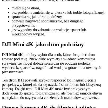
mieści się w dłoni,
bez problemu zmieści się w plecaku lub torbie fotograficznej,
sprawdza się jako dron podróżny,
pozwala nagrywać spontanicznie, bez długiego
przygotowania,
jest wygodny do zabrania na wakacje, spacer lub
weekendowy wyjazd.
DJI Mini 4K jako dron podróżny
DJI Mini 4K
to dobry wybór dla osób, które chcą mieć drona
zawsze pod ręką. Niewielkie wymiary i składana konstrukcja
sprawiają, że model dobrze sprawdza się podczas podróży,
wycieczek, spacerów, nagrań nad wodą, w górach i na otwartych
przestrzeniach.
Ten
dron DJI
pozwala szybko rozpocząć lot i nagrać ujęcia z
perspektywy, której nie da się uzyskać smartfonem lub klasyczną
kamerą. Dzięki temu DJI Mini 4K może być praktycznym
dodatkiem do sprzętu fotograficznego, ale również samodzielnym
narzędziem do nagrywania codziennych materiałów z powietrza.
Dron z kamerą 4K do filmów i zdjęć z