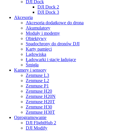
DJI Dock
DJI Dock 2
DJI Dock 3
Akcesoria
Akcesoria dodatkowe do drona
Akumulatory
Moduły i modemy
Obiektywy
Spadochrony do dronów DJI
Karty pamięci
Lądowiska
Ładowarki i stacje ładujące
Śmigła
Kamery i sensory
Zenmuse L3
Zenmuse L2
Zenmuse P1
Zenmuse H20
Zenmuse H20N
Zenmuse H20T
Zenmuse H30
Zenmuse H30T
Oprogramowanie
DJI FlightHub 2
DJI Modify