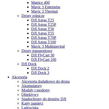
Matrice 400
Mavic 3 Enterprise
Mavic 3 Thermal
Drony rolnicze
DJI Agras T25
DJI Agras T25P
DJI Agras T50
DJI Agras T55
DJI Agras T70P
DJI Agras T100
Mavic 3 Multispectral
Drony transportowe
DJI FlyCart 30
DJI FlyCart 100
DJI Dock
DJI Dock 2
DJI Dock 3
Akcesoria
Akcesoria dodatkowe do drona
Akumulatory
Moduły i modemy
Obiektywy
Spadochrony do dronów DJI
Karty pamięci
Lądowiska