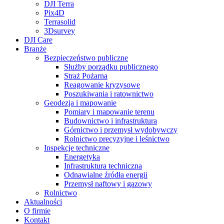
DJI Terra
Pix4D
Terrasolid
3Dsurvey
DJI Care
Branże
Bezpieczeństwo publiczne
Służby porządku publicznego
Straż Pożarna
Reagowanie kryzysowe
Poszukiwania i ratownictwo
Geodezja i mapowanie
Pomiary i mapowanie terenu
Budownictwo i infrastruktura
Górnictwo i przemysł wydobywczy
Rolnictwo precyzyjne i leśnictwo
Inspekcje techniczne
Energetyka
Infrastruktura techniczna
Odnawialne źródła energii
Przemysł naftowy i gazowy
Rolnictwo
Aktualności
O firmie
Kontakt