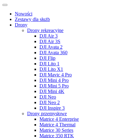
Nowości
Zestawy dla służb
Drony
Drony rekreacyjne
DJI Air 3
DJI Air 3S
DJI Avata 2
DJI Avata 360
DJI Flip
DJI Lito 1
DJI Lito X1
DJI Mavic 4 Pro
DJI Mini 4 Pro
DJI Mini 5 Pro
DJI Mini 4K
DJI Neo
DJI Neo 2
DJI Inspire 3
Drony przemysłowe
Matrice 4 Enterprise
Matrice 4 Thermal
Matrice 30 Series
Matrice 350 RTK