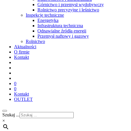
Górnictwo i przemysł wydobywczy
Rolnictwo precyzyjne i leśnictwo
Inspekcje techniczne
Energetyka
Infrastruktura techniczna
Odnawialne źródła energii
Przemysł naftowy i gazowy
Rolnictwo
Aktualności
O firmie
Kontakt
0
0
Kontakt
OUTLET
Szukaj ...
×