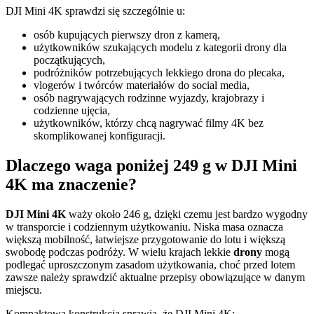
DJI Mini 4K sprawdzi się szczególnie u:
osób kupujących pierwszy dron z kamerą,
użytkowników szukających modelu z kategorii drony dla
początkujących,
podróżników potrzebujących lekkiego drona do plecaka,
vlogerów i twórców materiałów do social media,
osób nagrywających rodzinne wyjazdy, krajobrazy i
codzienne ujęcia,
użytkowników, którzy chcą nagrywać filmy 4K bez
skomplikowanej konfiguracji.
Dlaczego waga poniżej 249 g w DJI Mini
4K ma znaczenie?
DJI Mini 4K
waży około 246 g, dzięki czemu jest bardzo wygodny
w transporcie i codziennym użytkowaniu. Niska masa oznacza
większą mobilność, łatwiejsze przygotowanie do lotu i większą
swobodę podczas podróży. W wielu krajach lekkie
drony
mogą
podlegać uproszczonym zasadom użytkowania, choć przed lotem
zawsze należy sprawdzić aktualne przepisy obowiązujące w danym
miejscu.
Kompaktowa konstrukcja sprawia, że DJI Mini 4K: