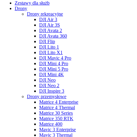
Zestawy dla służb
Drony
Drony rekreacyjne
DJI Air 3
DJI Air 3S
DJI Avata 2
DJI Avata 360
DJI Flip
DJI Lito 1
DJI Lito X1
DJI Mavic 4 Pro
DJI Mini 4 Pro
DJI Mini 5 Pro
DJI Mini 4K
DJI Neo
DJI Neo 2
DJI Inspire 3
Drony przemysłowe
Matrice 4 Enterprise
Matrice 4 Thermal
Matrice 30 Series
Matrice 350 RTK
Matrice 400
Mavic 3 Enterprise
Mavic 3 Thermal