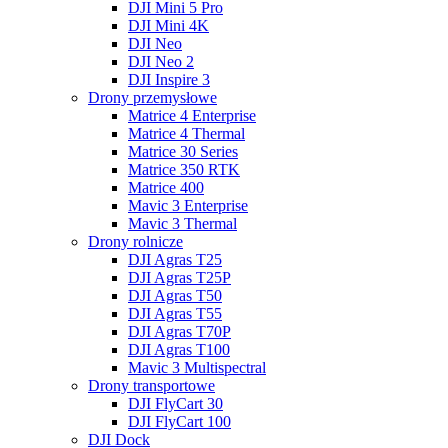
DJI Mini 5 Pro
DJI Mini 4K
DJI Neo
DJI Neo 2
DJI Inspire 3
Drony przemysłowe
Matrice 4 Enterprise
Matrice 4 Thermal
Matrice 30 Series
Matrice 350 RTK
Matrice 400
Mavic 3 Enterprise
Mavic 3 Thermal
Drony rolnicze
DJI Agras T25
DJI Agras T25P
DJI Agras T50
DJI Agras T55
DJI Agras T70P
DJI Agras T100
Mavic 3 Multispectral
Drony transportowe
DJI FlyCart 30
DJI FlyCart 100
DJI Dock