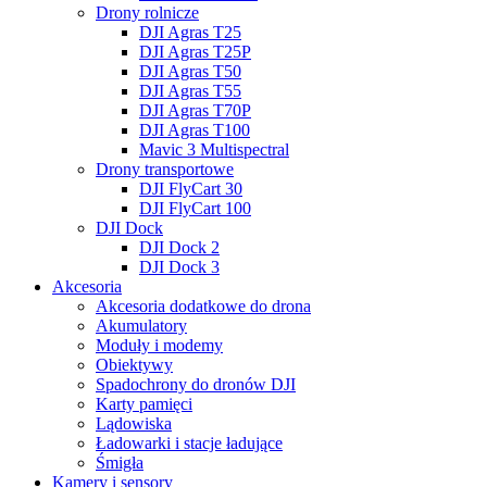
Drony rolnicze
DJI Agras T25
DJI Agras T25P
DJI Agras T50
DJI Agras T55
DJI Agras T70P
DJI Agras T100
Mavic 3 Multispectral
Drony transportowe
DJI FlyCart 30
DJI FlyCart 100
DJI Dock
DJI Dock 2
DJI Dock 3
Akcesoria
Akcesoria dodatkowe do drona
Akumulatory
Moduły i modemy
Obiektywy
Spadochrony do dronów DJI
Karty pamięci
Lądowiska
Ładowarki i stacje ładujące
Śmigła
Kamery i sensory