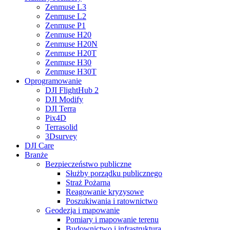
Zenmuse L3
Zenmuse L2
Zenmuse P1
Zenmuse H20
Zenmuse H20N
Zenmuse H20T
Zenmuse H30
Zenmuse H30T
Oprogramowanie
DJI FlightHub 2
DJI Modify
DJI Terra
Pix4D
Terrasolid
3Dsurvey
DJI Care
Branże
Bezpieczeństwo publiczne
Służby porządku publicznego
Straż Pożarna
Reagowanie kryzysowe
Poszukiwania i ratownictwo
Geodezja i mapowanie
Pomiary i mapowanie terenu
Budownictwo i infrastruktura