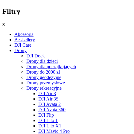
Filtry
x
Akcesoria
Bestsellery
DJI Care
Drony
DJI Dock
Drony dla dzieci
Drony dla początkujących
Drony do 2000 zł
Drony geodezyjne
Drony przemysłowe
Drony rekreacyjne
DJI Air 3
DJI Air 3S
DJI Avata 2
DJI Avata 360
DJI Flip
DJI Lito 1
DJI Lito X1
DJI Mavic 4 Pro