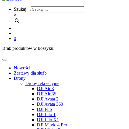
Szukaj ...
×
0
Brak produktów w koszyku.
Nowości
Zestawy dla służb
Drony
Drony rekreacyjne
DJI Air 3
DJI Air 3S
DJI Avata 2
DJI Avata 360
DJI Flip
DJI Lito 1
DJI Lito X1
DJI Mavic 4 Pro