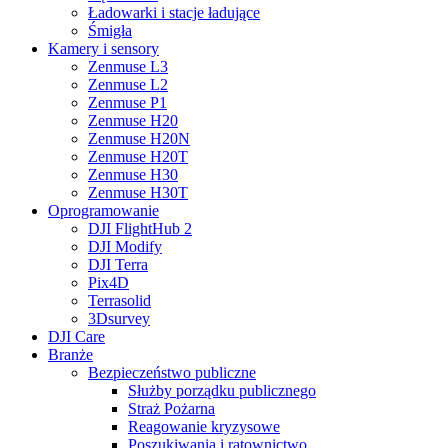
Ładowarki i stacje ładujące
Śmigła
Kamery i sensory
Zenmuse L3
Zenmuse L2
Zenmuse P1
Zenmuse H20
Zenmuse H20N
Zenmuse H20T
Zenmuse H30
Zenmuse H30T
Oprogramowanie
DJI FlightHub 2
DJI Modify
DJI Terra
Pix4D
Terrasolid
3Dsurvey
DJI Care
Branże
Bezpieczeństwo publiczne
Służby porządku publicznego
Straż Pożarna
Reagowanie kryzysowe
Poszukiwania i ratownictwo