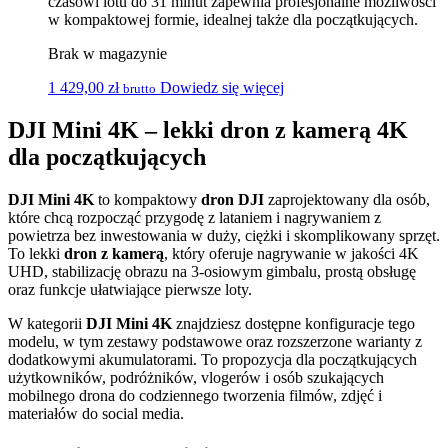
czasowi lotu do 31 minut zapewnia profesjonalne możliwości
w kompaktowej formie, idealnej także dla początkujących.
Brak w magazynie
1 429,00
zł
Dowiedz się więcej
brutto
DJI Mini 4K – lekki dron z kamerą 4K
dla początkujących
DJI Mini 4K
to kompaktowy
dron DJI
zaprojektowany dla osób,
które chcą rozpocząć przygodę z lataniem i nagrywaniem z
powietrza bez inwestowania w duży, ciężki i skomplikowany sprzęt.
To lekki
dron z kamerą
, który oferuje nagrywanie w jakości 4K
UHD, stabilizację obrazu na 3-osiowym gimbalu, prostą obsługę
oraz funkcje ułatwiające pierwsze loty.
W kategorii
DJI Mini 4K
znajdziesz dostępne konfiguracje tego
modelu, w tym zestawy podstawowe oraz rozszerzone warianty z
dodatkowymi akumulatorami. To propozycja dla początkujących
użytkowników, podróżników, vlogerów i osób szukających
mobilnego drona do codziennego tworzenia filmów, zdjęć i
materiałów do social media.