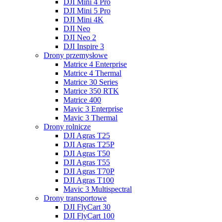
DJI Mini 4 Pro
DJI Mini 5 Pro
DJI Mini 4K
DJI Neo
DJI Neo 2
DJI Inspire 3
Drony przemysłowe
Matrice 4 Enterprise
Matrice 4 Thermal
Matrice 30 Series
Matrice 350 RTK
Matrice 400
Mavic 3 Enterprise
Mavic 3 Thermal
Drony rolnicze
DJI Agras T25
DJI Agras T25P
DJI Agras T50
DJI Agras T55
DJI Agras T70P
DJI Agras T100
Mavic 3 Multispectral
Drony transportowe
DJI FlyCart 30
DJI FlyCart 100