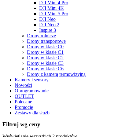
DJI Mini 4 Pro
DJI Mini 4K
DJI Mini 5 Pro
DJI Neo
DJI Neo 2
Inspire 3
Drony rolnicze
Drony transportowe
Drony w klasie C0
Drony w klasie C1
Drony w klasie C2
Drony w klasie C3
Drony w klasie C6
Drony z kamerą termowizyjną
Kamery i sensory
Nowości
Oprogramowanie
OUTLET
Polecane
Promocje
Zestawy dla służb
Filtruj wg ceny
Wyświetlanie wszystkich 2 produktów