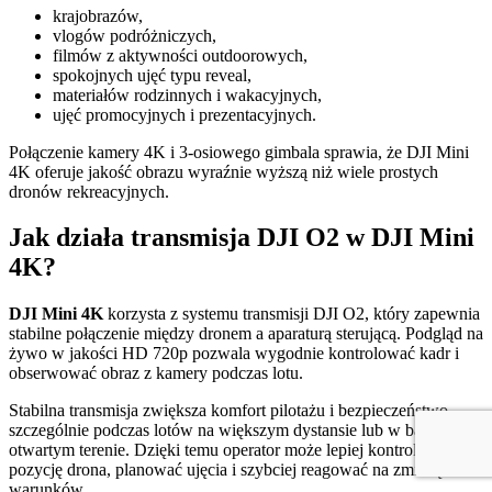
krajobrazów,
vlogów podróżniczych,
filmów z aktywności outdoorowych,
spokojnych ujęć typu reveal,
materiałów rodzinnych i wakacyjnych,
ujęć promocyjnych i prezentacyjnych.
Połączenie kamery 4K i 3-osiowego gimbala sprawia, że DJI Mini
4K oferuje jakość obrazu wyraźnie wyższą niż wiele prostych
dronów rekreacyjnych.
Jak działa transmisja DJI O2 w DJI Mini
4K?
DJI Mini 4K
korzysta z systemu transmisji DJI O2, który zapewnia
stabilne połączenie między dronem a aparaturą sterującą. Podgląd na
żywo w jakości HD 720p pozwala wygodnie kontrolować kadr i
obserwować obraz z kamery podczas lotu.
Stabilna transmisja zwiększa komfort pilotażu i bezpieczeństwo,
szczególnie podczas lotów na większym dystansie lub w bardziej
otwartym terenie. Dzięki temu operator może lepiej kontrolować
pozycję drona, planować ujęcia i szybciej reagować na zmianę
warunków.