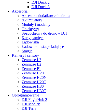
DJI Dock 2
DJI Dock 3
Akcesoria
Akcesoria dodatkowe do drona
Akumulatory
Moduły i modemy
Obiektywy
Spadochrony do dronów DJI
Karty pamięci
Lądowiska
Ładowarki i stacje ładujące
Śmigła
Kamery i sensory
Zenmuse L3
Zenmuse L2
Zenmuse P1
Zenmuse H20
Zenmuse H20N
Zenmuse H20T
Zenmuse H30
Zenmuse H30T
Oprogramowanie
DJI FlightHub 2
DJI Modify
DJI Terra