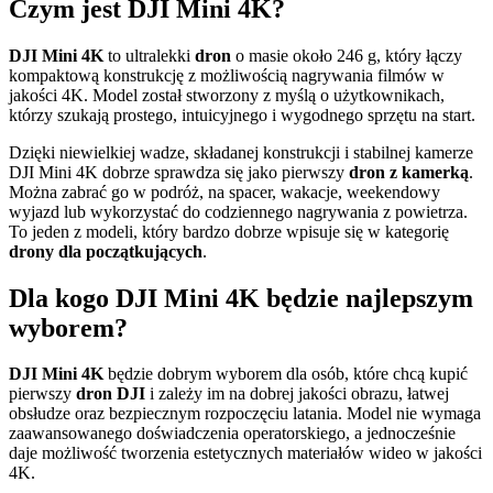
Czym jest DJI Mini 4K?
DJI Mini 4K
to ultralekki
dron
o masie około 246 g, który łączy
kompaktową konstrukcję z możliwością nagrywania filmów w
jakości 4K. Model został stworzony z myślą o użytkownikach,
którzy szukają prostego, intuicyjnego i wygodnego sprzętu na start.
Dzięki niewielkiej wadze, składanej konstrukcji i stabilnej kamerze
DJI Mini 4K dobrze sprawdza się jako pierwszy
dron z kamerką
.
Można zabrać go w podróż, na spacer, wakacje, weekendowy
wyjazd lub wykorzystać do codziennego nagrywania z powietrza.
To jeden z modeli, który bardzo dobrze wpisuje się w kategorię
drony dla początkujących
.
Dla kogo DJI Mini 4K będzie najlepszym
wyborem?
DJI Mini 4K
będzie dobrym wyborem dla osób, które chcą kupić
pierwszy
dron DJI
i zależy im na dobrej jakości obrazu, łatwej
obsłudze oraz bezpiecznym rozpoczęciu latania. Model nie wymaga
zaawansowanego doświadczenia operatorskiego, a jednocześnie
daje możliwość tworzenia estetycznych materiałów wideo w jakości
4K.