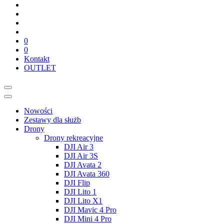
0
0
Kontakt
OUTLET
Nowości
Zestawy dla służb
Drony
Drony rekreacyjne
DJI Air 3
DJI Air 3S
DJI Avata 2
DJI Avata 360
DJI Flip
DJI Lito 1
DJI Lito X1
DJI Mavic 4 Pro
DJI Mini 4 Pro