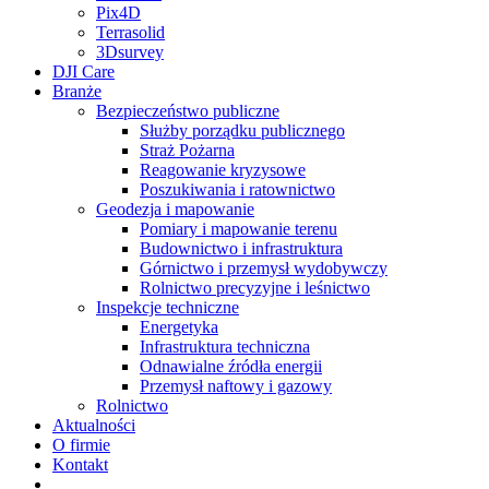
Pix4D
Terrasolid
3Dsurvey
DJI Care
Branże
Bezpieczeństwo publiczne
Służby porządku publicznego
Straż Pożarna
Reagowanie kryzysowe
Poszukiwania i ratownictwo
Geodezja i mapowanie
Pomiary i mapowanie terenu
Budownictwo i infrastruktura
Górnictwo i przemysł wydobywczy
Rolnictwo precyzyjne i leśnictwo
Inspekcje techniczne
Energetyka
Infrastruktura techniczna
Odnawialne źródła energii
Przemysł naftowy i gazowy
Rolnictwo
Aktualności
O firmie
Kontakt