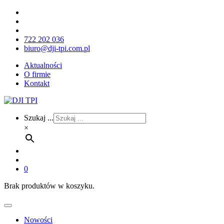
722 202 036
biuro@dji-tpi.com.pl
Aktualności
O firmie
Kontakt
Szukaj ...
×
0
Brak produktów w koszyku.
Nowości