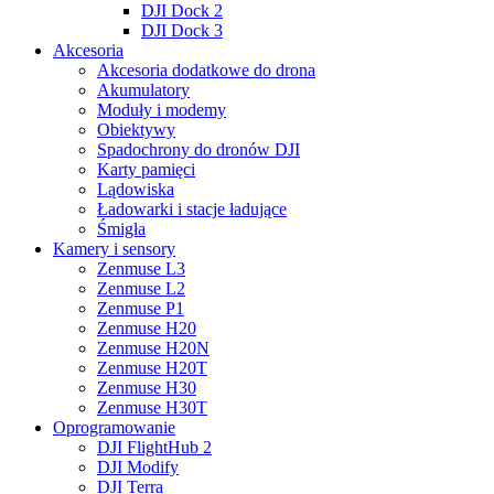
DJI Dock 2
DJI Dock 3
Akcesoria
Akcesoria dodatkowe do drona
Akumulatory
Moduły i modemy
Obiektywy
Spadochrony do dronów DJI
Karty pamięci
Lądowiska
Ładowarki i stacje ładujące
Śmigła
Kamery i sensory
Zenmuse L3
Zenmuse L2
Zenmuse P1
Zenmuse H20
Zenmuse H20N
Zenmuse H20T
Zenmuse H30
Zenmuse H30T
Oprogramowanie
DJI FlightHub 2
DJI Modify
DJI Terra