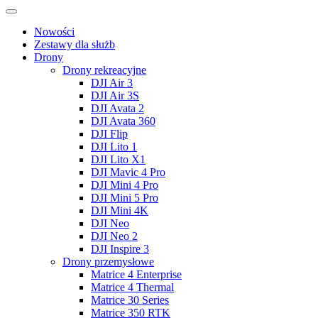
Nowości
Zestawy dla służb
Drony
Drony rekreacyjne
DJI Air 3
DJI Air 3S
DJI Avata 2
DJI Avata 360
DJI Flip
DJI Lito 1
DJI Lito X1
DJI Mavic 4 Pro
DJI Mini 4 Pro
DJI Mini 5 Pro
DJI Mini 4K
DJI Neo
DJI Neo 2
DJI Inspire 3
Drony przemysłowe
Matrice 4 Enterprise
Matrice 4 Thermal
Matrice 30 Series
Matrice 350 RTK