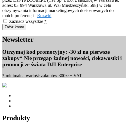
przez DJI-TPI.COM.PL (TPI Sp. z o.o. z siedzibą w Warszawie,
adres: 03-994 Warszawa ul. Wał Miedzeszyński 598) w celu
otrzymywania informacji marketingowych dostosowanych do
moich preferencji
Rozwiń
Zaznacz wszystkie
*
Załóż konto
Newsletter
Otrzymaj kod promocyjny: -30 zł na pierwsze
zakupy* Nie przegap żadnej nowości, ciekawostki i
promocji ze świata DJI Enterprise
* minimalna wartość zakupów 300zł + VAT
Produkty