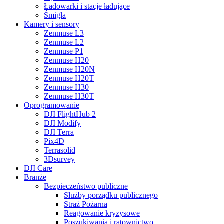
Ładowarki i stacje ładujące
Śmigła
Kamery i sensory
Zenmuse L3
Zenmuse L2
Zenmuse P1
Zenmuse H20
Zenmuse H20N
Zenmuse H20T
Zenmuse H30
Zenmuse H30T
Oprogramowanie
DJI FlightHub 2
DJI Modify
DJI Terra
Pix4D
Terrasolid
3Dsurvey
DJI Care
Branże
Bezpieczeństwo publiczne
Służby porządku publicznego
Straż Pożarna
Reagowanie kryzysowe
Poszukiwania i ratownictwo