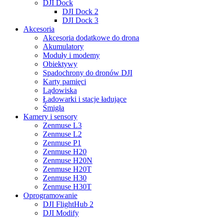
DJI Dock
DJI Dock 2
DJI Dock 3
Akcesoria
Akcesoria dodatkowe do drona
Akumulatory
Moduły i modemy
Obiektywy
Spadochrony do dronów DJI
Karty pamięci
Lądowiska
Ładowarki i stacje ładujące
Śmigła
Kamery i sensory
Zenmuse L3
Zenmuse L2
Zenmuse P1
Zenmuse H20
Zenmuse H20N
Zenmuse H20T
Zenmuse H30
Zenmuse H30T
Oprogramowanie
DJI FlightHub 2
DJI Modify