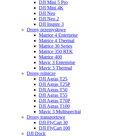
DJI Mini 5 Pro
DJI Mini 4K
DJI Neo
DJI Neo 2
DJI Inspire 3
Drony przemysłowe
Matrice 4 Enterprise
Matrice 4 Thermal
Matrice 30 Series
Matrice 350 RTK
Matrice 400
Mavic 3 Enterprise
Mavic 3 Thermal
Drony rolnicze
DJI Agras T25
DJI Agras T25P
DJI Agras T50
DJI Agras T55
DJI Agras T70P
DJI Agras T100
Mavic 3 Multispectral
Drony transportowe
DJI FlyCart 30
DJI FlyCart 100
DJI Dock