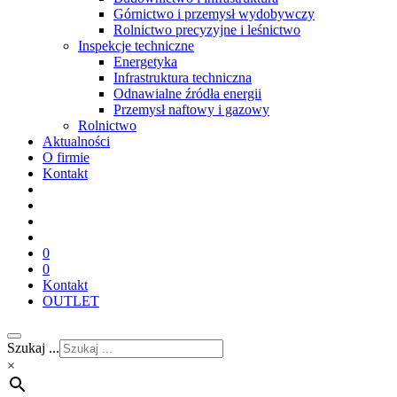
Górnictwo i przemysł wydobywczy
Rolnictwo precyzyjne i leśnictwo
Inspekcje techniczne
Energetyka
Infrastruktura techniczna
Odnawialne źródła energii
Przemysł naftowy i gazowy
Rolnictwo
Aktualności
O firmie
Kontakt
0
0
Kontakt
OUTLET
Szukaj ...
×