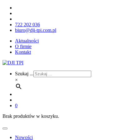
722 202 036
biuro@dji-tpi.com.pl
Aktualności
O firmie
Kontakt
Szukaj ...
×
0
Brak produktów w koszyku.
Nowości