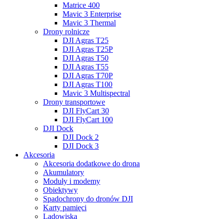
Matrice 400
Mavic 3 Enterprise
Mavic 3 Thermal
Drony rolnicze
DJI Agras T25
DJI Agras T25P
DJI Agras T50
DJI Agras T55
DJI Agras T70P
DJI Agras T100
Mavic 3 Multispectral
Drony transportowe
DJI FlyCart 30
DJI FlyCart 100
DJI Dock
DJI Dock 2
DJI Dock 3
Akcesoria
Akcesoria dodatkowe do drona
Akumulatory
Moduły i modemy
Obiektywy
Spadochrony do dronów DJI
Karty pamięci
Lądowiska