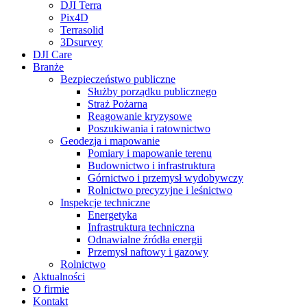
DJI Terra
Pix4D
Terrasolid
3Dsurvey
DJI Care
Branże
Bezpieczeństwo publiczne
Służby porządku publicznego
Straż Pożarna
Reagowanie kryzysowe
Poszukiwania i ratownictwo
Geodezja i mapowanie
Pomiary i mapowanie terenu
Budownictwo i infrastruktura
Górnictwo i przemysł wydobywczy
Rolnictwo precyzyjne i leśnictwo
Inspekcje techniczne
Energetyka
Infrastruktura techniczna
Odnawialne źródła energii
Przemysł naftowy i gazowy
Rolnictwo
Aktualności
O firmie
Kontakt