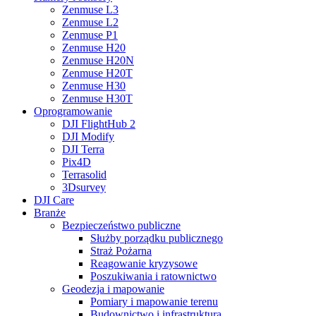
Zenmuse L3
Zenmuse L2
Zenmuse P1
Zenmuse H20
Zenmuse H20N
Zenmuse H20T
Zenmuse H30
Zenmuse H30T
Oprogramowanie
DJI FlightHub 2
DJI Modify
DJI Terra
Pix4D
Terrasolid
3Dsurvey
DJI Care
Branże
Bezpieczeństwo publiczne
Służby porządku publicznego
Straż Pożarna
Reagowanie kryzysowe
Poszukiwania i ratownictwo
Geodezja i mapowanie
Pomiary i mapowanie terenu
Budownictwo i infrastruktura