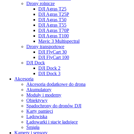
Drony rolnicze
DJI Agras T25
DJI Agras T25P
DJI Agras T50
DJI Agras T55
DJI Agras T70P
DJI Agras T100
Mavic 3 Multispectral
Drony transportowe
DJI FlyCart 30
DJI FlyCart 100
DJI Dock
DJI Dock 2
DJI Dock 3
Akcesoria
Akcesoria dodatkowe do drona
Akumulatory
Moduły i modemy
Obiektywy
Spadochrony do dronów DJI
Karty pamięci
Lądowiska
Ładowarki i stacje ładujące
Śmigła
Kamery i sensory