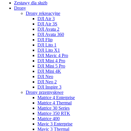
Zestawy dla służb
Drony
Drony rekreacyjne
DJI Air 3
DJI Air 3S
DJI Avata 2
DJI Avata 360
DJI Flip
DJI Lito 1
DJI Lito X1
DJI Mavic 4 Pro
DJI Mini 4 Pro
DJI Mini 5 Pro
DJI Mini 4K
DJI Neo
DJI Neo 2
DJI Inspire 3
Drony przemysłowe
Matrice 4 Enterprise
Matrice 4 Thermal
Matrice 30 Series
Matrice 350 RTK
Matrice 400
Mavic 3 Enterprise
Mavic 3 Thermal