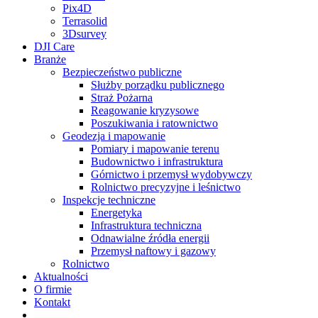
Pix4D
Terrasolid
3Dsurvey
DJI Care
Branże
Bezpieczeństwo publiczne
Służby porządku publicznego
Straż Pożarna
Reagowanie kryzysowe
Poszukiwania i ratownictwo
Geodezja i mapowanie
Pomiary i mapowanie terenu
Budownictwo i infrastruktura
Górnictwo i przemysł wydobywczy
Rolnictwo precyzyjne i leśnictwo
Inspekcje techniczne
Energetyka
Infrastruktura techniczna
Odnawialne źródła energii
Przemysł naftowy i gazowy
Rolnictwo
Aktualności
O firmie
Kontakt