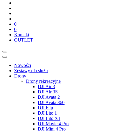
0
0
Kontakt
OUTLET
Nowości
Zestawy dla służb
Drony
Drony rekreacyjne
DJI Air 3
DJI Air 3S
DJI Avata 2
DJI Avata 360
DJI Flip
DJI Lito 1
DJI Lito X1
DJI Mavic 4 Pro
DJI Mini 4 Pro