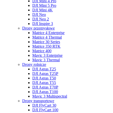
DJI Mini 4 Pro
DJI Mini 5 Pro
DJI Mini 4K
DJI Neo
DJI Neo 2
DJI Inspire 3
Drony przemysłowe
Matrice 4 Enterprise
Matrice 4 Thermal
Matrice 30 Series
Matrice 350 RTK
Matrice 400
Mavic 3 Enterprise
Mavic 3 Thermal
Drony rolnicze
DJI Agras T25
DJI Agras T25P
DJI Agras T50
DJI Agras T55
DJI Agras T70P
DJI Agras T100
Mavic 3 Multispectral
Drony transportowe
DJI FlyCart 30
DJI FlyCart 100