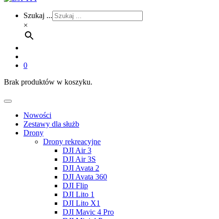
Szukaj ...
×
0
Brak produktów w koszyku.
Nowości
Zestawy dla służb
Drony
Drony rekreacyjne
DJI Air 3
DJI Air 3S
DJI Avata 2
DJI Avata 360
DJI Flip
DJI Lito 1
DJI Lito X1
DJI Mavic 4 Pro