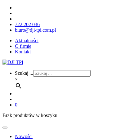
722 202 036
biuro@dji-tpi.com.pl
Aktualności
O firmie
Kontakt
Szukaj ...
×
0
Brak produktów w koszyku.
Nowości