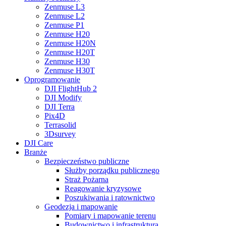
Zenmuse L3
Zenmuse L2
Zenmuse P1
Zenmuse H20
Zenmuse H20N
Zenmuse H20T
Zenmuse H30
Zenmuse H30T
Oprogramowanie
DJI FlightHub 2
DJI Modify
DJI Terra
Pix4D
Terrasolid
3Dsurvey
DJI Care
Branże
Bezpieczeństwo publiczne
Służby porządku publicznego
Straż Pożarna
Reagowanie kryzysowe
Poszukiwania i ratownictwo
Geodezja i mapowanie
Pomiary i mapowanie terenu
Budownictwo i infrastruktura