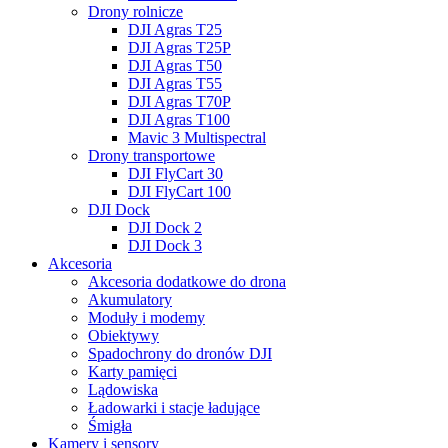
Drony rolnicze
DJI Agras T25
DJI Agras T25P
DJI Agras T50
DJI Agras T55
DJI Agras T70P
DJI Agras T100
Mavic 3 Multispectral
Drony transportowe
DJI FlyCart 30
DJI FlyCart 100
DJI Dock
DJI Dock 2
DJI Dock 3
Akcesoria
Akcesoria dodatkowe do drona
Akumulatory
Moduły i modemy
Obiektywy
Spadochrony do dronów DJI
Karty pamięci
Lądowiska
Ładowarki i stacje ładujące
Śmigła
Kamery i sensory