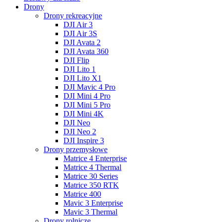
Drony
Drony rekreacyjne
DJI Air 3
DJI Air 3S
DJI Avata 2
DJI Avata 360
DJI Flip
DJI Lito 1
DJI Lito X1
DJI Mavic 4 Pro
DJI Mini 4 Pro
DJI Mini 5 Pro
DJI Mini 4K
DJI Neo
DJI Neo 2
DJI Inspire 3
Drony przemysłowe
Matrice 4 Enterprise
Matrice 4 Thermal
Matrice 30 Series
Matrice 350 RTK
Matrice 400
Mavic 3 Enterprise
Mavic 3 Thermal
Drony rolnicze