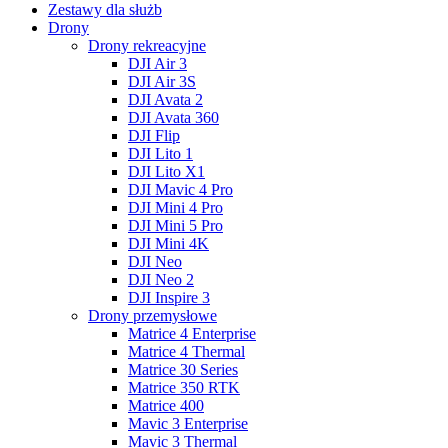
Zestawy dla służb
Drony
Drony rekreacyjne
DJI Air 3
DJI Air 3S
DJI Avata 2
DJI Avata 360
DJI Flip
DJI Lito 1
DJI Lito X1
DJI Mavic 4 Pro
DJI Mini 4 Pro
DJI Mini 5 Pro
DJI Mini 4K
DJI Neo
DJI Neo 2
DJI Inspire 3
Drony przemysłowe
Matrice 4 Enterprise
Matrice 4 Thermal
Matrice 30 Series
Matrice 350 RTK
Matrice 400
Mavic 3 Enterprise
Mavic 3 Thermal