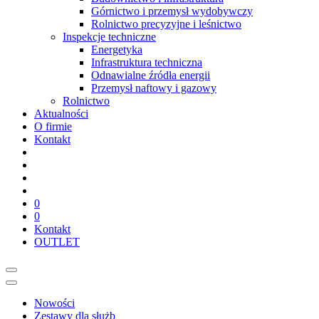
Górnictwo i przemysł wydobywczy
Rolnictwo precyzyjne i leśnictwo
Inspekcje techniczne
Energetyka
Infrastruktura techniczna
Odnawialne źródła energii
Przemysł naftowy i gazowy
Rolnictwo
Aktualności
O firmie
Kontakt
0
0
Kontakt
OUTLET
Nowości
Zestawy dla służb