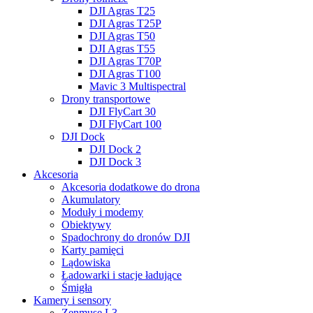
DJI Agras T25
DJI Agras T25P
DJI Agras T50
DJI Agras T55
DJI Agras T70P
DJI Agras T100
Mavic 3 Multispectral
Drony transportowe
DJI FlyCart 30
DJI FlyCart 100
DJI Dock
DJI Dock 2
DJI Dock 3
Akcesoria
Akcesoria dodatkowe do drona
Akumulatory
Moduły i modemy
Obiektywy
Spadochrony do dronów DJI
Karty pamięci
Lądowiska
Ładowarki i stacje ładujące
Śmigła
Kamery i sensory
Zenmuse L3