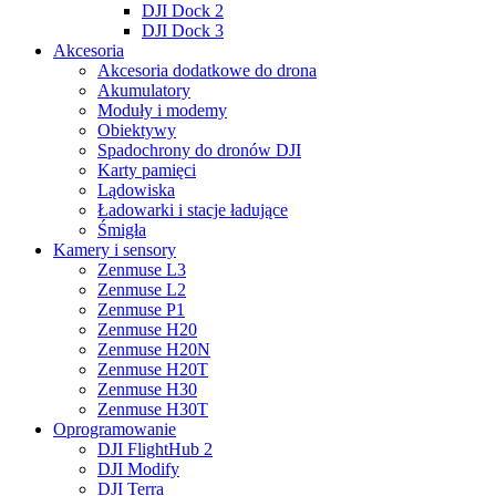
DJI Dock 2
DJI Dock 3
Akcesoria
Akcesoria dodatkowe do drona
Akumulatory
Moduły i modemy
Obiektywy
Spadochrony do dronów DJI
Karty pamięci
Lądowiska
Ładowarki i stacje ładujące
Śmigła
Kamery i sensory
Zenmuse L3
Zenmuse L2
Zenmuse P1
Zenmuse H20
Zenmuse H20N
Zenmuse H20T
Zenmuse H30
Zenmuse H30T
Oprogramowanie
DJI FlightHub 2
DJI Modify
DJI Terra