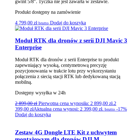
gwint 5/8″. Tyczka nie jest zawarta w zestawie.
Produkt dostępny na zamówienie
4 799,00
zł
Dodaj do koszyka
brutto
Moduł RTK dla dronów z serii DJI Mavic 3
Enterprise
Moduł RTK dla dronów z serii Enterprise to produkt
zapewniający wysoką, centymetrową precyzję
pozycjonowania w trakcie lotu przy wykorzystaniu
połączenia z siecią stacji RTK lub dedykowaną stacją
mobilną.
Dostępny wysyłka w 24h
2 899,00
zł
Pierwotna cena wynosiła: 2 899,00 zł.
2
399,00
zł
Aktualna cena wynosi: 2 399,00 zł.
-17%
brutto
Dodaj do koszyka
Zestaw 4G Dongle LTE Kit z uchwytem
montażowym dla dronów DJI M...