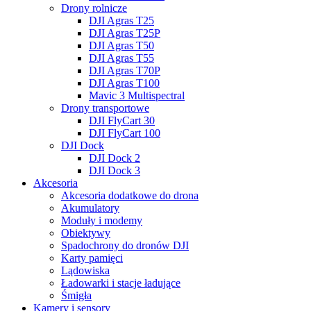
Drony rolnicze
DJI Agras T25
DJI Agras T25P
DJI Agras T50
DJI Agras T55
DJI Agras T70P
DJI Agras T100
Mavic 3 Multispectral
Drony transportowe
DJI FlyCart 30
DJI FlyCart 100
DJI Dock
DJI Dock 2
DJI Dock 3
Akcesoria
Akcesoria dodatkowe do drona
Akumulatory
Moduły i modemy
Obiektywy
Spadochrony do dronów DJI
Karty pamięci
Lądowiska
Ładowarki i stacje ładujące
Śmigła
Kamery i sensory