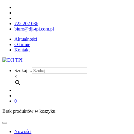
722 202 036
biuro@dji-tpi.com.pl
Aktualności
O firmie
Kontakt
Szukaj ...
×
0
Brak produktów w koszyku.
Nowości