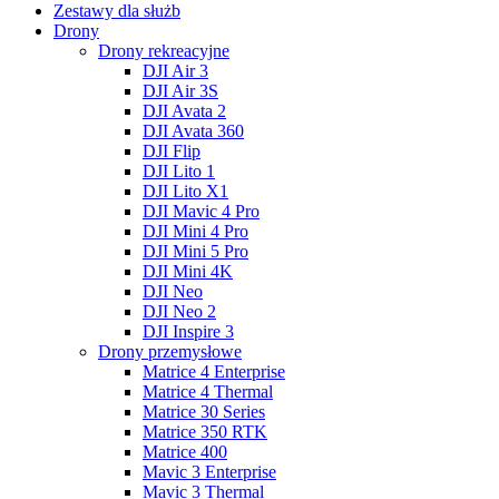
Zestawy dla służb
Drony
Drony rekreacyjne
DJI Air 3
DJI Air 3S
DJI Avata 2
DJI Avata 360
DJI Flip
DJI Lito 1
DJI Lito X1
DJI Mavic 4 Pro
DJI Mini 4 Pro
DJI Mini 5 Pro
DJI Mini 4K
DJI Neo
DJI Neo 2
DJI Inspire 3
Drony przemysłowe
Matrice 4 Enterprise
Matrice 4 Thermal
Matrice 30 Series
Matrice 350 RTK
Matrice 400
Mavic 3 Enterprise
Mavic 3 Thermal