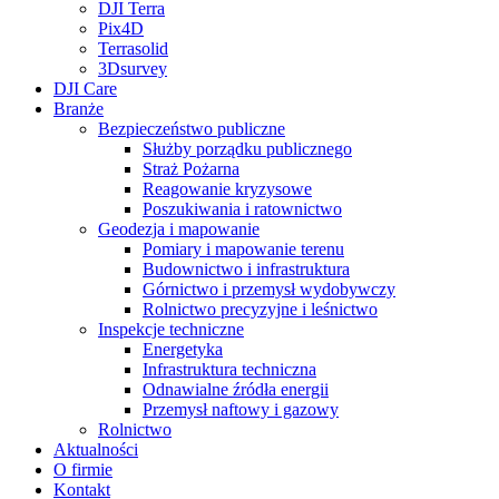
DJI Terra
Pix4D
Terrasolid
3Dsurvey
DJI Care
Branże
Bezpieczeństwo publiczne
Służby porządku publicznego
Straż Pożarna
Reagowanie kryzysowe
Poszukiwania i ratownictwo
Geodezja i mapowanie
Pomiary i mapowanie terenu
Budownictwo i infrastruktura
Górnictwo i przemysł wydobywczy
Rolnictwo precyzyjne i leśnictwo
Inspekcje techniczne
Energetyka
Infrastruktura techniczna
Odnawialne źródła energii
Przemysł naftowy i gazowy
Rolnictwo
Aktualności
O firmie
Kontakt