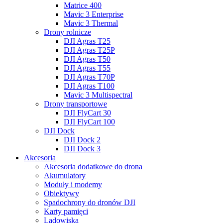
Matrice 400
Mavic 3 Enterprise
Mavic 3 Thermal
Drony rolnicze
DJI Agras T25
DJI Agras T25P
DJI Agras T50
DJI Agras T55
DJI Agras T70P
DJI Agras T100
Mavic 3 Multispectral
Drony transportowe
DJI FlyCart 30
DJI FlyCart 100
DJI Dock
DJI Dock 2
DJI Dock 3
Akcesoria
Akcesoria dodatkowe do drona
Akumulatory
Moduły i modemy
Obiektywy
Spadochrony do dronów DJI
Karty pamięci
Lądowiska