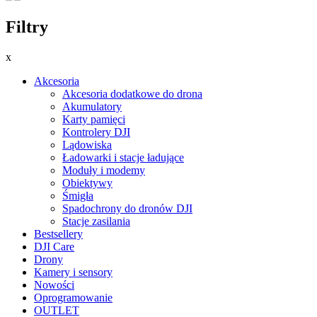
Filtry
x
Akcesoria
Akcesoria dodatkowe do drona
Akumulatory
Karty pamięci
Kontrolery DJI
Lądowiska
Ładowarki i stacje ładujące
Moduły i modemy
Obiektywy
Śmigła
Spadochrony do dronów DJI
Stacje zasilania
Bestsellery
DJI Care
Drony
Kamery i sensory
Nowości
Oprogramowanie
OUTLET