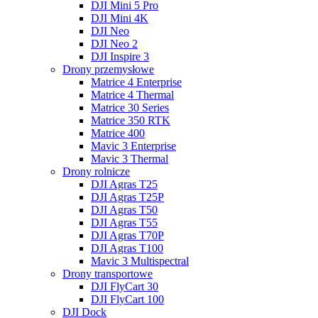
DJI Mini 5 Pro
DJI Mini 4K
DJI Neo
DJI Neo 2
DJI Inspire 3
Drony przemysłowe
Matrice 4 Enterprise
Matrice 4 Thermal
Matrice 30 Series
Matrice 350 RTK
Matrice 400
Mavic 3 Enterprise
Mavic 3 Thermal
Drony rolnicze
DJI Agras T25
DJI Agras T25P
DJI Agras T50
DJI Agras T55
DJI Agras T70P
DJI Agras T100
Mavic 3 Multispectral
Drony transportowe
DJI FlyCart 30
DJI FlyCart 100
DJI Dock