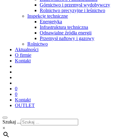
Górnictwo i przemysł wydobywczy
Rolnictwo precyzyjne i leśnictwo
Inspekcje techniczne
Energetyka
Infrastruktura techniczna
Odnawialne źródła energii
Przemysł naftowy i gazowy
Rolnictwo
Aktualności
O firmie
Kontakt
0
0
Kontakt
OUTLET
Szukaj ...
×