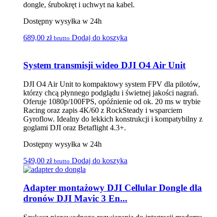
dongle, śrubokręt i uchwyt na kabel.
Dostępny wysyłka w 24h
689,00
zł
Dodaj do koszyka
brutto
System transmisji wideo DJI O4 Air Unit
DJI O4 Air Unit to kompaktowy system FPV dla pilotów,
którzy chcą płynnego podglądu i świetnej jakości nagrań.
Oferuje 1080p/100FPS, opóźnienie od ok. 20 ms w trybie
Racing oraz zapis 4K/60 z RockSteady i wsparciem
Gyroflow. Idealny do lekkich konstrukcji i kompatybilny z
goglami DJI oraz Betaflight 4.3+.
Dostępny wysyłka w 24h
549,00
zł
Dodaj do koszyka
brutto
Adapter montażowy DJI Cellular Dongle dla
dronów DJI Mavic 3 En...