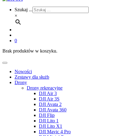
Szukaj ...
×
0
Brak produktów w koszyku.
Nowości
Zestawy dla służb
Drony
Drony rekreacyjne
DJI Air 3
DJI Air 3S
DJI Avata 2
DJI Avata 360
DJI Flip
DJI Lito 1
DJI Lito X1
DJI Mavic 4 Pro