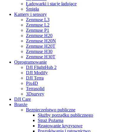
Ładowarki i stacje ładujące
Śmigła
Kamery i sensory
Zenmuse L3
Zenmuse L2
Zenmuse P1
Zenmuse H20
Zenmuse H20N
Zenmuse H20T
Zenmuse H30
Zenmuse H30T
Oprogramowanie
DJI FlightHub 2
DJI Modify
DJI Terra
Pix4D
Terrasolid
3Dsurvey
DJI Care
Branże
Bezpieczeństwo publiczne
Służby porządku publicznego
Straż Pożarna
Reagowanie kryzysowe
Poszukiwania i ratownictwo