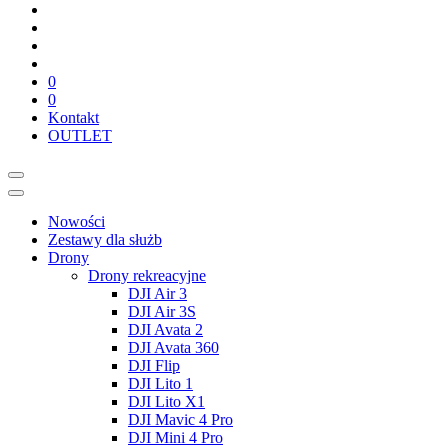
0
0
Kontakt
OUTLET
Nowości
Zestawy dla służb
Drony
Drony rekreacyjne
DJI Air 3
DJI Air 3S
DJI Avata 2
DJI Avata 360
DJI Flip
DJI Lito 1
DJI Lito X1
DJI Mavic 4 Pro
DJI Mini 4 Pro