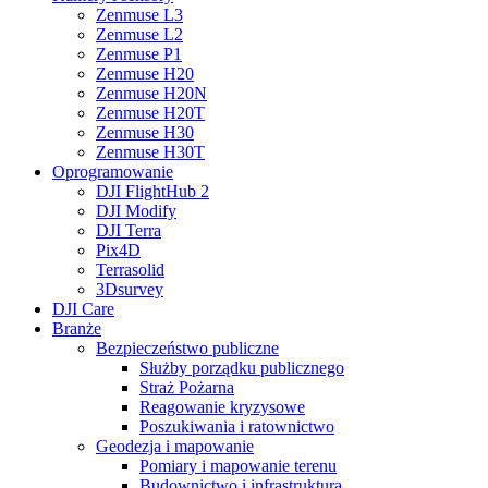
Zenmuse L3
Zenmuse L2
Zenmuse P1
Zenmuse H20
Zenmuse H20N
Zenmuse H20T
Zenmuse H30
Zenmuse H30T
Oprogramowanie
DJI FlightHub 2
DJI Modify
DJI Terra
Pix4D
Terrasolid
3Dsurvey
DJI Care
Branże
Bezpieczeństwo publiczne
Służby porządku publicznego
Straż Pożarna
Reagowanie kryzysowe
Poszukiwania i ratownictwo
Geodezja i mapowanie
Pomiary i mapowanie terenu
Budownictwo i infrastruktura