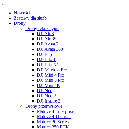
Nowości
Zestawy dla służb
Drony
Drony rekreacyjne
DJI Air 3
DJI Air 3S
DJI Avata 2
DJI Avata 360
DJI Flip
DJI Lito 1
DJI Lito X1
DJI Mavic 4 Pro
DJI Mini 4 Pro
DJI Mini 5 Pro
DJI Mini 4K
DJI Neo
DJI Neo 2
DJI Inspire 3
Drony przemysłowe
Matrice 4 Enterprise
Matrice 4 Thermal
Matrice 30 Series
Matrice 350 RTK