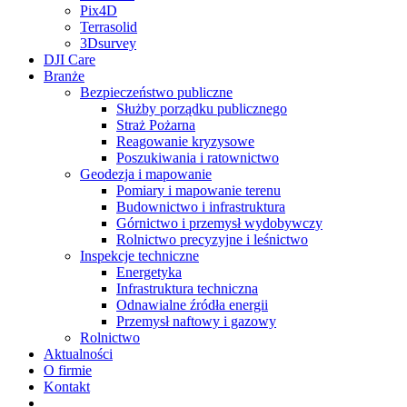
Pix4D
Terrasolid
3Dsurvey
DJI Care
Branże
Bezpieczeństwo publiczne
Służby porządku publicznego
Straż Pożarna
Reagowanie kryzysowe
Poszukiwania i ratownictwo
Geodezja i mapowanie
Pomiary i mapowanie terenu
Budownictwo i infrastruktura
Górnictwo i przemysł wydobywczy
Rolnictwo precyzyjne i leśnictwo
Inspekcje techniczne
Energetyka
Infrastruktura techniczna
Odnawialne źródła energii
Przemysł naftowy i gazowy
Rolnictwo
Aktualności
O firmie
Kontakt