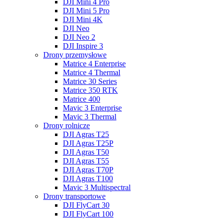
DJI Mini 4 Pro
DJI Mini 5 Pro
DJI Mini 4K
DJI Neo
DJI Neo 2
DJI Inspire 3
Drony przemysłowe
Matrice 4 Enterprise
Matrice 4 Thermal
Matrice 30 Series
Matrice 350 RTK
Matrice 400
Mavic 3 Enterprise
Mavic 3 Thermal
Drony rolnicze
DJI Agras T25
DJI Agras T25P
DJI Agras T50
DJI Agras T55
DJI Agras T70P
DJI Agras T100
Mavic 3 Multispectral
Drony transportowe
DJI FlyCart 30
DJI FlyCart 100