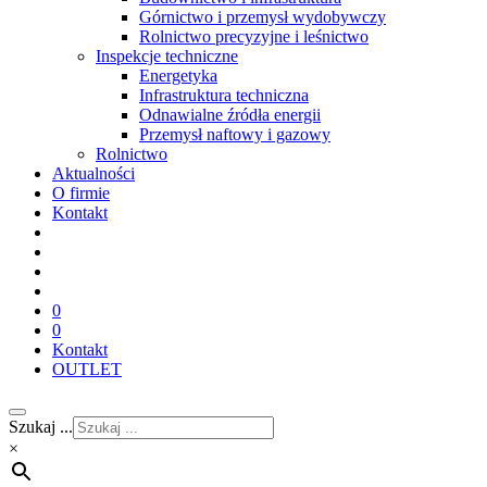
Górnictwo i przemysł wydobywczy
Rolnictwo precyzyjne i leśnictwo
Inspekcje techniczne
Energetyka
Infrastruktura techniczna
Odnawialne źródła energii
Przemysł naftowy i gazowy
Rolnictwo
Aktualności
O firmie
Kontakt
0
0
Kontakt
OUTLET
Szukaj ...
×