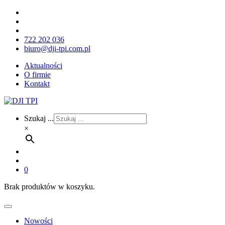
722 202 036
biuro@dji-tpi.com.pl
Aktualności
O firmie
Kontakt
Szukaj ...
×
0
Brak produktów w koszyku.
Nowości