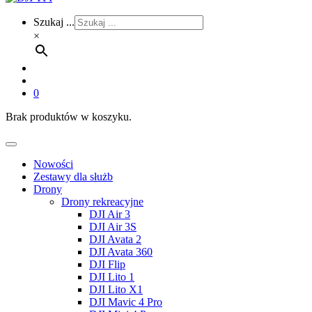
Szukaj ...
×
0
Brak produktów w koszyku.
Nowości
Zestawy dla służb
Drony
Drony rekreacyjne
DJI Air 3
DJI Air 3S
DJI Avata 2
DJI Avata 360
DJI Flip
DJI Lito 1
DJI Lito X1
DJI Mavic 4 Pro