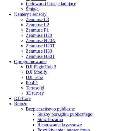
Ładowarki i stacje ładujące
Śmigła
Kamery i sensory
Zenmuse L3
Zenmuse L2
Zenmuse P1
Zenmuse H20
Zenmuse H20N
Zenmuse H20T
Zenmuse H30
Zenmuse H30T
Oprogramowanie
DJI FlightHub 2
DJI Modify
DJI Terra
Pix4D
Terrasolid
3Dsurvey
DJI Care
Branże
Bezpieczeństwo publiczne
Służby porządku publicznego
Straż Pożarna
Reagowanie kryzysowe
Poszukiwania i ratownictwo