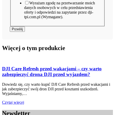
Zgody
Wyrażam zgodę na przetwarzanie moich
i
danych osobowych w celu przedstawienia
oferty i odpowiedzi na zapytanie przez dji-
tpi.com.pl (Wymagane).
Prześlij
Więcej o tym produkcie
DJI Care Refresh przed wakacjami – czy warto
zabezpieczyć drona DJI przed wyjazdem?
Dowiedz się, czy warto kupić DJI Care Refresh przed wakacjami i
jak zabezpieczyć swój dron DJI przed kosztami uszkodzeń.
Wyjaśniamy,…
Czytaj więcej
Newsletter