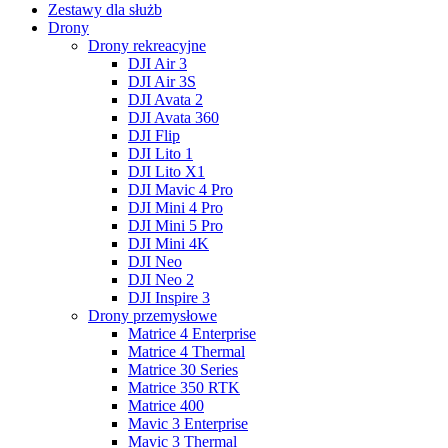
Zestawy dla służb
Drony
Drony rekreacyjne
DJI Air 3
DJI Air 3S
DJI Avata 2
DJI Avata 360
DJI Flip
DJI Lito 1
DJI Lito X1
DJI Mavic 4 Pro
DJI Mini 4 Pro
DJI Mini 5 Pro
DJI Mini 4K
DJI Neo
DJI Neo 2
DJI Inspire 3
Drony przemysłowe
Matrice 4 Enterprise
Matrice 4 Thermal
Matrice 30 Series
Matrice 350 RTK
Matrice 400
Mavic 3 Enterprise
Mavic 3 Thermal