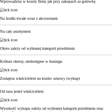
Wprowadzisz w koszty firmy jak przy zakupach za gotówkę
DJI Mini 5 Pro
DJI Mini 4K
DJI Neo
DJI Neo 2
Na środki trwałe wraz z akcesoriami
DJI Inspire 3
Drony przemysłowe
Matrice 4 Enterprise
Na cały asortyment
Matrice 4 Thermal
Matrice 30 Series
Matrice 350 RTK
Matrice 400
Okres zależy od wybranej kategorii przedmiotu
Mavic 3 Enterprise
Mavic 3 Thermal
Drony rolnicze
Krótsze okresy, niedostępne w leasingu
DJI Agras T25
DJI Agras T25P
DJI Agras T50
Zostajesz właścicielem na koniec umowy (wykup)
DJI Agras T55
DJI Agras T70P
DJI Agras T100
Od razu jesteś właścicielem
Mavic 3 Multispectral
Drony transportowe
DJI FlyCart 30
DJI FlyCart 100
Wysokość wykupu zależy od wybranej kategorii przedmiotu oraz
DJI Dock