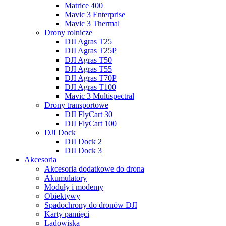
Matrice 400
Mavic 3 Enterprise
Mavic 3 Thermal
Drony rolnicze
DJI Agras T25
DJI Agras T25P
DJI Agras T50
DJI Agras T55
DJI Agras T70P
DJI Agras T100
Mavic 3 Multispectral
Drony transportowe
DJI FlyCart 30
DJI FlyCart 100
DJI Dock
DJI Dock 2
DJI Dock 3
Akcesoria
Akcesoria dodatkowe do drona
Akumulatory
Moduły i modemy
Obiektywy
Spadochrony do dronów DJI
Karty pamięci
Lądowiska