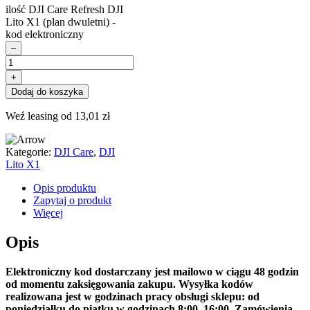
ilość DJI Care Refresh DJI
Lito X1 (plan dwuletni) -
kod elektroniczny
–
+
Dodaj do koszyka
Weź leasing od
13,01
zł
Kategorie:
DJI Care
,
DJI
Lito X1
Opis produktu
Zapytaj o produkt
Więcej
Opis
Elektroniczny kod dostarczany jest mailowo w ciągu 48 godzin
od momentu zaksięgowania zakupu. Wysyłka kodów
realizowana jest w godzinach pracy obsługi sklepu: od
poniedziałku do piątku w godzinach 8:00–16:00. Zamówienia