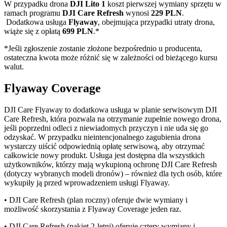
W przypadku drona
DJI Lito 1
koszt pierwszej wymiany sprzętu w
ramach programu
DJI Care Refresh
wynosi
229 PLN
.
Dodatkowa usługa
Flyaway
, obejmująca przypadki utraty drona,
wiąże się z opłatą
699 PLN
.*
*Jeśli zgłoszenie zostanie złożone bezpośrednio u producenta,
ostateczna kwota może różnić się w zależności od bieżącego kursu
walut.
Flyaway Coverage
DJI Care Flyaway to dodatkowa usługa w planie serwisowym DJI
Care Refresh, która pozwala na otrzymanie zupełnie nowego drona,
jeśli poprzedni odleci z niewiadomych przyczyn i nie uda się go
odzyskać. W przypadku nieintencjonalnego zagubienia drona
wystarczy uiścić odpowiednią opłatę serwisową, aby otrzymać
całkowicie nowy produkt. Usługa jest dostępna dla wszystkich
użytkowników, którzy mają wykupioną ochronę DJI Care Refresh
(dotyczy wybranych modeli dronów) – również dla tych osób, które
wykupiły ją przed wprowadzeniem usługi Flyaway.
• DJI Care Refresh (plan roczny) oferuje dwie wymiany i
możliwość skorzystania z Flyaway Coverage jeden raz.
• DJI Care Refresh (pakiet 2-letni) oferuje cztery wymiany i