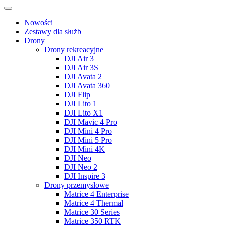
Nowości
Zestawy dla służb
Drony
Drony rekreacyjne
DJI Air 3
DJI Air 3S
DJI Avata 2
DJI Avata 360
DJI Flip
DJI Lito 1
DJI Lito X1
DJI Mavic 4 Pro
DJI Mini 4 Pro
DJI Mini 5 Pro
DJI Mini 4K
DJI Neo
DJI Neo 2
DJI Inspire 3
Drony przemysłowe
Matrice 4 Enterprise
Matrice 4 Thermal
Matrice 30 Series
Matrice 350 RTK