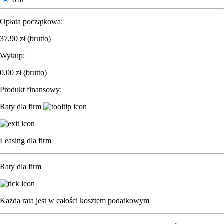
Opłata początkowa:
37,90
zł
(brutto)
0
0
Wykup:
Kontakt
OUTLET
0,00
zł
(brutto)
Produkt finansowy:
Raty dla firm
Nowości
Zestawy dla służb
Drony
Drony rekreacyjne
Leasing dla firm
DJI Air 3
DJI Air 3S
DJI Avata 2
Raty dla firm
DJI Avata 360
DJI Flip
DJI Lito 1
Każda rata jest w całości kosztem podatkowym
DJI Lito X1
DJI Mavic 4 Pro
DJI Mini 4 Pro