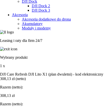
DJI Dock
DJI Dock 2
DJI Dock 3
Akcesoria
Akcesoria dodatkowe do drona
Akumulatory
Moduły i modemy
Obiektywy
Spadochrony do dronów DJI
Leasing i raty dla firm 24/7
Karty pamięci
Lądowiska
Ładowarki i stacje ładujące
Śmigła
Wybrany produkt
Kamery i sensory
Zenmuse L3
1 x
Zenmuse L2
Zenmuse P1
DJI Care Refresh DJI Lito X1 (plan dwuletni) - kod elektroniczny
Zenmuse H20
308,13
zł
(netto)
Zenmuse H20N
Zenmuse H20T
Razem (netto):
Zenmuse H30
Zenmuse H30T
308,13
zł
Oprogramowanie
Razem (netto):
DJI FlightHub 2
DJI Modify