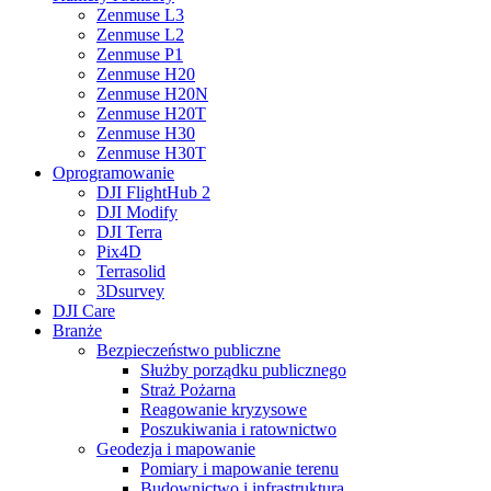
Zenmuse L3
Zenmuse L2
Zenmuse P1
Zenmuse H20
Zenmuse H20N
Zenmuse H20T
Zenmuse H30
Zenmuse H30T
Oprogramowanie
DJI FlightHub 2
DJI Modify
DJI Terra
Pix4D
Terrasolid
3Dsurvey
DJI Care
Branże
Bezpieczeństwo publiczne
Służby porządku publicznego
Straż Pożarna
Reagowanie kryzysowe
Poszukiwania i ratownictwo
Geodezja i mapowanie
Pomiary i mapowanie terenu
Budownictwo i infrastruktura