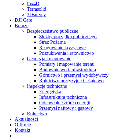
Pix4D
Terrasolid
3Dsurvey
DJI Care
Branże
Bezpieczeństwo publiczne
Służby porządku publicznego
Straż Pożarna
Reagowanie kryzysowe
Poszukiwania i ratownictwo
Geodezja i mapowanie
Pomiary i mapowanie terenu
Budownictwo i infrastruktura
Górnictwo i przemysł wydobywczy
Rolnictwo precyzyjne i leśnictwo
Inspekcje techniczne
Energetyka
Infrastruktura techniczna
Odnawialne źródła energii
Przemysł naftowy i gazowy
Rolnictwo
Aktualności
O firmie
Kontakt