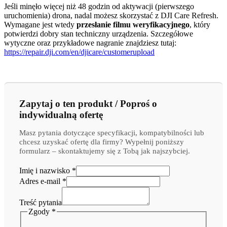
Jeśli minęło więcej niż 48 godzin od aktywacji (pierwszego
uruchomienia) drona, nadal możesz skorzystać z DJI Care Refresh.
Wymagane jest wtedy
przesłanie filmu weryfikacyjnego
, który
potwierdzi dobry stan techniczny urządzenia. Szczegółowe
wytyczne oraz przykładowe nagranie znajdziesz tutaj:
https://repair.dji.com/en/djicare/customerupload
Zapytaj o ten produkt / Poproś o
indywidualną ofertę
Masz pytania dotyczące specyfikacji, kompatybilności lub
chcesz uzyskać ofertę dla firmy? Wypełnij poniższy
formularz – skontaktujemy się z Tobą jak najszybciej.
Imię i nazwisko
*
Adres e-mail
*
Treść pytania
e-
Zgody
*
mail