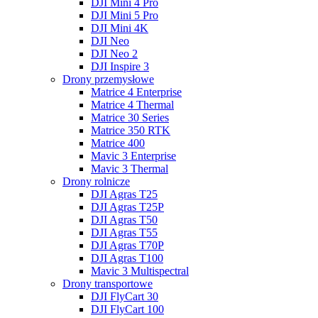
DJI Mini 4 Pro
DJI Mini 5 Pro
DJI Mini 4K
DJI Neo
DJI Neo 2
DJI Inspire 3
Drony przemysłowe
Matrice 4 Enterprise
Matrice 4 Thermal
Matrice 30 Series
Matrice 350 RTK
Matrice 400
Mavic 3 Enterprise
Mavic 3 Thermal
Drony rolnicze
DJI Agras T25
DJI Agras T25P
DJI Agras T50
DJI Agras T55
DJI Agras T70P
DJI Agras T100
Mavic 3 Multispectral
Drony transportowe
DJI FlyCart 30
DJI FlyCart 100