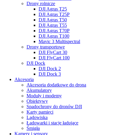
Drony rolnicze
DJI Agras T25
DJI Agras T25P
DJI Agras T50
DJI Agras T55
DJI Agras T70P
DJI Agras T100
Mavic 3 Multispectral
Drony transportowe
DJI FlyCart 30
DJI FlyCart 100
DJI Dock
DJI Dock 2
DJI Dock 3
Akcesoria
Akcesoria dodatkowe do drona
Akumulatory
Moduły i modemy
Obiektywy
Spadochrony do dronów DJI
Karty pamięci
Lądowiska
Ładowarki i stacje ładujące
Śmigła
Kamery i sensory