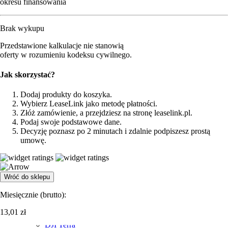
okresu finansowania
DJI Dock 2
DJI Dock 3
Akcesoria
Brak wykupu
Akcesoria dodatkowe do drona
Akumulatory
Przedstawione kalkulacje nie stanowią
Moduły i modemy
oferty w rozumieniu kodeksu cywilnego.
Obiektywy
Spadochrony do dronów DJI
Jak skorzystać?
Karty pamięci
Lądowiska
Dodaj produkty do koszyka.
Ładowarki i stacje ładujące
Wybierz LeaseLink jako metodę płatności.
Śmigła
Złóż zamówienie, a przejdziesz na stronę leaselink.pl.
Kamery i sensory
Podaj swoje podstawowe dane.
Zenmuse L3
Decyzję poznasz po 2 minutach i zdalnie podpiszesz prostą
Zenmuse L2
umowę.
Zenmuse P1
Zenmuse H20
Zenmuse H20N
Zenmuse H20T
Wróć do sklepu
Zenmuse H30
Zenmuse H30T
Miesięcznie (
brutto
):
Oprogramowanie
DJI FlightHub 2
13,01
zł
DJI Modify
DJI Terra