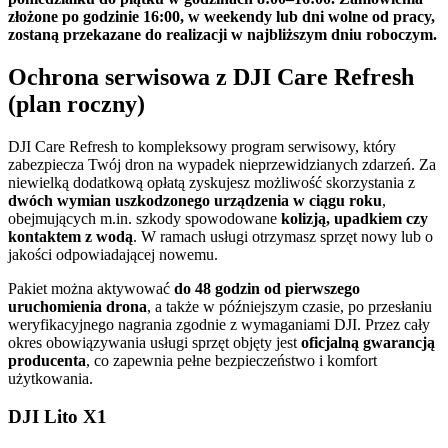
złożone po godzinie 16:00, w weekendy lub dni wolne od pracy,
zostaną przekazane do realizacji w najbliższym dniu roboczym.
Ochrona serwisowa z DJI Care Refresh
(plan roczny)
DJI Care Refresh to kompleksowy program serwisowy, który
zabezpiecza Twój dron na wypadek nieprzewidzianych zdarzeń. Za
niewielką dodatkową opłatą zyskujesz możliwość skorzystania z
dwóch wymian uszkodzonego urządzenia w ciągu roku
,
obejmujących m.in. szkody spowodowane
kolizją, upadkiem czy
kontaktem z wodą
. W ramach usługi otrzymasz sprzęt nowy lub o
jakości odpowiadającej nowemu.
Pakiet można aktywować
do 48 godzin od pierwszego
uruchomienia drona
, a także w późniejszym czasie, po przesłaniu
weryfikacyjnego nagrania zgodnie z wymaganiami DJI. Przez cały
okres obowiązywania usługi sprzęt objęty jest
oficjalną gwarancją
producenta
, co zapewnia pełne bezpieczeństwo i komfort
użytkowania.
DJI Lito X1