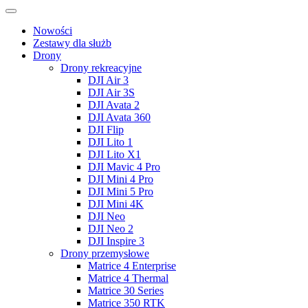
Nowości
Zestawy dla służb
Drony
Drony rekreacyjne
DJI Air 3
DJI Air 3S
DJI Avata 2
DJI Avata 360
DJI Flip
DJI Lito 1
DJI Lito X1
DJI Mavic 4 Pro
DJI Mini 4 Pro
DJI Mini 5 Pro
DJI Mini 4K
DJI Neo
DJI Neo 2
DJI Inspire 3
Drony przemysłowe
Matrice 4 Enterprise
Matrice 4 Thermal
Matrice 30 Series
Matrice 350 RTK