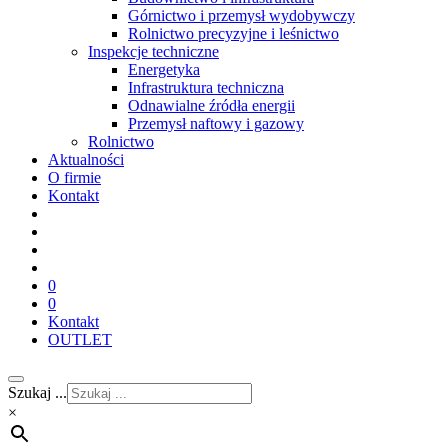
Górnictwo i przemysł wydobywczy
Rolnictwo precyzyjne i leśnictwo
Inspekcje techniczne
Energetyka
Infrastruktura techniczna
Odnawialne źródła energii
Przemysł naftowy i gazowy
Rolnictwo
Aktualności
O firmie
Kontakt
0
0
Kontakt
OUTLET
Szukaj ...
×