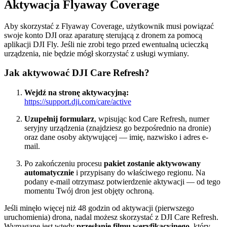
Aktywacja Flyaway Coverage
Aby skorzystać z Flyaway Coverage, użytkownik musi powiązać
swoje konto DJI oraz aparaturę sterującą z dronem za pomocą
aplikacji DJI Fly. Jeśli nie zrobi tego przed ewentualną ucieczką
urządzenia, nie będzie mógł skorzystać z usługi wymiany.
Jak aktywować DJI Care Refresh?
Wejdź na stronę aktywacyjną:
https://support.dji.com/care/active
Uzupełnij formularz
, wpisując kod Care Refresh, numer
seryjny urządzenia (znajdziesz go bezpośrednio na dronie)
oraz dane osoby aktywującej — imię, nazwisko i adres e-
mail.
Po zakończeniu procesu
pakiet zostanie aktywowany
automatycznie
i przypisany do właściwego regionu. Na
podany e-mail otrzymasz potwierdzenie aktywacji — od tego
momentu Twój dron jest objęty ochroną.
Jeśli minęło więcej niż 48 godzin od aktywacji (pierwszego
uruchomienia) drona, nadal możesz skorzystać z DJI Care Refresh.
Wymagane jest wtedy
przesłanie filmu weryfikacyjnego
, który