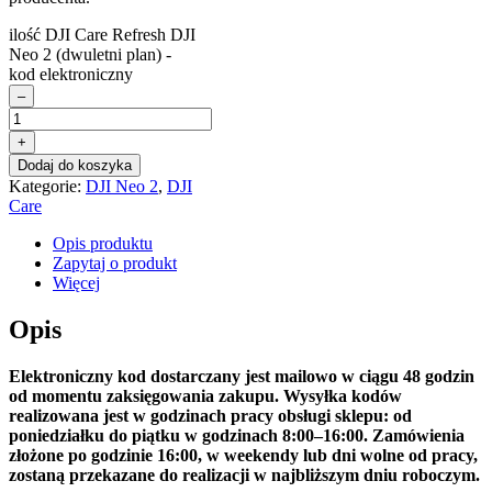
ilość DJI Care Refresh DJI
Neo 2 (dwuletni plan) -
kod elektroniczny
–
+
Dodaj do koszyka
Kategorie:
DJI Neo 2
,
DJI
Care
Opis produktu
Zapytaj o produkt
Więcej
Opis
Elektroniczny kod dostarczany jest mailowo w ciągu 48 godzin
od momentu zaksięgowania zakupu. Wysyłka kodów
realizowana jest w godzinach pracy obsługi sklepu: od
poniedziałku do piątku w godzinach 8:00–16:00. Zamówienia
złożone po godzinie 16:00, w weekendy lub dni wolne od pracy,
zostaną przekazane do realizacji w najbliższym dniu roboczym.