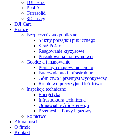
DJI Terra
Pix4D
Terrasolid
3Dsurvey
DJI Care
Branże
Bezpieczeństwo publiczne
Służby porządku publicznego
Straż Pożarna
Reagowanie kryzysowe
Poszukiwania i ratownictwo
Geodezja i mapowanie
Pomiary i mapowanie terenu
Budownictwo i infrastruktura
Górnictwo i przemysł wydobywczy
Rolnictwo precyzyjne i leśnictwo
Inspekcje techniczne
Energetyka
Infrastruktura techniczna
Odnawialne źródła energii
Przemysł naftowy i gazowy
Rolnictwo
Aktualności
O firmie
Kontakt