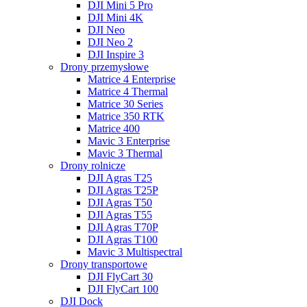
DJI Mini 5 Pro
DJI Mini 4K
DJI Neo
DJI Neo 2
DJI Inspire 3
Drony przemysłowe
Matrice 4 Enterprise
Matrice 4 Thermal
Matrice 30 Series
Matrice 350 RTK
Matrice 400
Mavic 3 Enterprise
Mavic 3 Thermal
Drony rolnicze
DJI Agras T25
DJI Agras T25P
DJI Agras T50
DJI Agras T55
DJI Agras T70P
DJI Agras T100
Mavic 3 Multispectral
Drony transportowe
DJI FlyCart 30
DJI FlyCart 100
DJI Dock