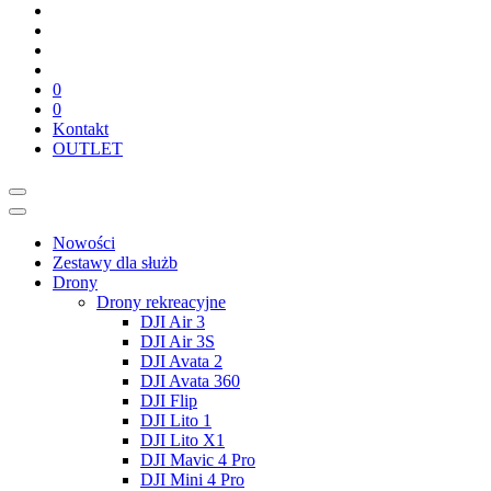
0
0
Kontakt
OUTLET
Nowości
Zestawy dla służb
Drony
Drony rekreacyjne
DJI Air 3
DJI Air 3S
DJI Avata 2
DJI Avata 360
DJI Flip
DJI Lito 1
DJI Lito X1
DJI Mavic 4 Pro
DJI Mini 4 Pro