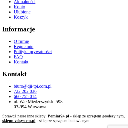
Aktualności
Konto
Ulubione
Koszyk
Informacje
O firmie
Regulamin
Polityka prywatności
FAQ
Kontakt
Kontakt
biuro@dji-tpi.com.pl
722 202 036
660 755 014
ul. Wał Miedzeszyński 598
03-994 Warszawa
Sprawdź nasze inne sklepy:
Pomiar24.pl
- sklep ze sprzętem geodezyjnym,
sklepnivelsystem.pl
- sklep ze sprzętem budowlanym