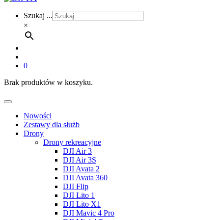
Szukaj ...
×
0
Brak produktów w koszyku.
Nowości
Zestawy dla służb
Drony
Drony rekreacyjne
DJI Air 3
DJI Air 3S
DJI Avata 2
DJI Avata 360
DJI Flip
DJI Lito 1
DJI Lito X1
DJI Mavic 4 Pro