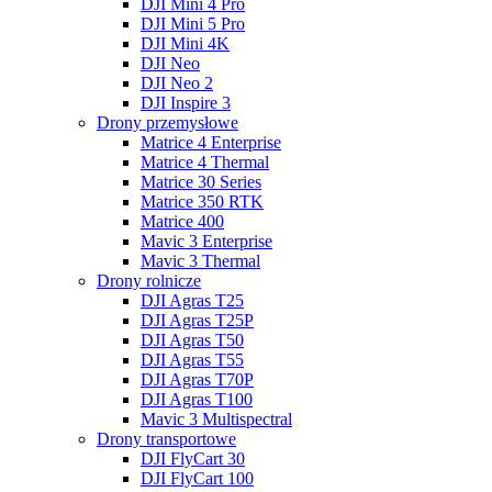
DJI Mini 4 Pro
DJI Mini 5 Pro
DJI Mini 4K
DJI Neo
DJI Neo 2
DJI Inspire 3
Drony przemysłowe
Matrice 4 Enterprise
Matrice 4 Thermal
Matrice 30 Series
Matrice 350 RTK
Matrice 400
Mavic 3 Enterprise
Mavic 3 Thermal
Drony rolnicze
DJI Agras T25
DJI Agras T25P
DJI Agras T50
DJI Agras T55
DJI Agras T70P
DJI Agras T100
Mavic 3 Multispectral
Drony transportowe
DJI FlyCart 30
DJI FlyCart 100