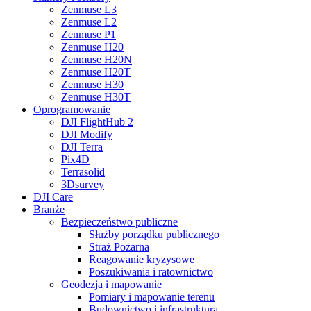
Zenmuse L3
Zenmuse L2
Zenmuse P1
Zenmuse H20
Zenmuse H20N
Zenmuse H20T
Zenmuse H30
Zenmuse H30T
Oprogramowanie
DJI FlightHub 2
DJI Modify
DJI Terra
Pix4D
Terrasolid
3Dsurvey
DJI Care
Branże
Bezpieczeństwo publiczne
Służby porządku publicznego
Straż Pożarna
Reagowanie kryzysowe
Poszukiwania i ratownictwo
Geodezja i mapowanie
Pomiary i mapowanie terenu
Budownictwo i infrastruktura