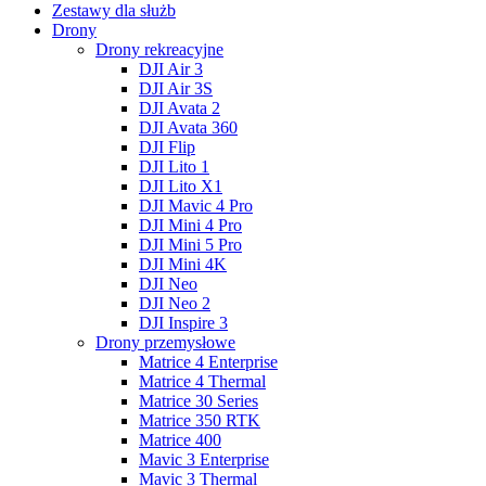
Zestawy dla służb
Drony
Drony rekreacyjne
DJI Air 3
DJI Air 3S
DJI Avata 2
DJI Avata 360
DJI Flip
DJI Lito 1
DJI Lito X1
DJI Mavic 4 Pro
DJI Mini 4 Pro
DJI Mini 5 Pro
DJI Mini 4K
DJI Neo
DJI Neo 2
DJI Inspire 3
Drony przemysłowe
Matrice 4 Enterprise
Matrice 4 Thermal
Matrice 30 Series
Matrice 350 RTK
Matrice 400
Mavic 3 Enterprise
Mavic 3 Thermal