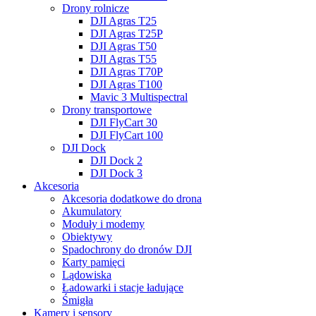
Drony rolnicze
DJI Agras T25
DJI Agras T25P
DJI Agras T50
DJI Agras T55
DJI Agras T70P
DJI Agras T100
Mavic 3 Multispectral
Drony transportowe
DJI FlyCart 30
DJI FlyCart 100
DJI Dock
DJI Dock 2
DJI Dock 3
Akcesoria
Akcesoria dodatkowe do drona
Akumulatory
Moduły i modemy
Obiektywy
Spadochrony do dronów DJI
Karty pamięci
Lądowiska
Ładowarki i stacje ładujące
Śmigła
Kamery i sensory