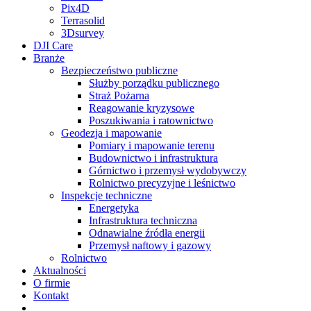
Pix4D
Terrasolid
3Dsurvey
DJI Care
Branże
Bezpieczeństwo publiczne
Służby porządku publicznego
Straż Pożarna
Reagowanie kryzysowe
Poszukiwania i ratownictwo
Geodezja i mapowanie
Pomiary i mapowanie terenu
Budownictwo i infrastruktura
Górnictwo i przemysł wydobywczy
Rolnictwo precyzyjne i leśnictwo
Inspekcje techniczne
Energetyka
Infrastruktura techniczna
Odnawialne źródła energii
Przemysł naftowy i gazowy
Rolnictwo
Aktualności
O firmie
Kontakt