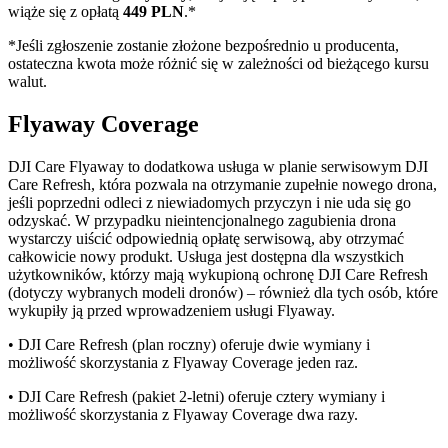
wiąże się z opłatą
449 PLN
.*
*Jeśli zgłoszenie zostanie złożone bezpośrednio u producenta,
ostateczna kwota może różnić się w zależności od bieżącego kursu
walut.
Flyaway Coverage
DJI Care Flyaway to dodatkowa usługa w planie serwisowym DJI
Care Refresh, która pozwala na otrzymanie zupełnie nowego drona,
jeśli poprzedni odleci z niewiadomych przyczyn i nie uda się go
odzyskać. W przypadku nieintencjonalnego zagubienia drona
wystarczy uiścić odpowiednią opłatę serwisową, aby otrzymać
całkowicie nowy produkt. Usługa jest dostępna dla wszystkich
użytkowników, którzy mają wykupioną ochronę DJI Care Refresh
(dotyczy wybranych modeli dronów) – również dla tych osób, które
wykupiły ją przed wprowadzeniem usługi Flyaway.
• DJI Care Refresh (plan roczny) oferuje dwie wymiany i
możliwość skorzystania z Flyaway Coverage jeden raz.
• DJI Care Refresh (pakiet 2-letni) oferuje cztery wymiany i
możliwość skorzystania z Flyaway Coverage dwa razy.