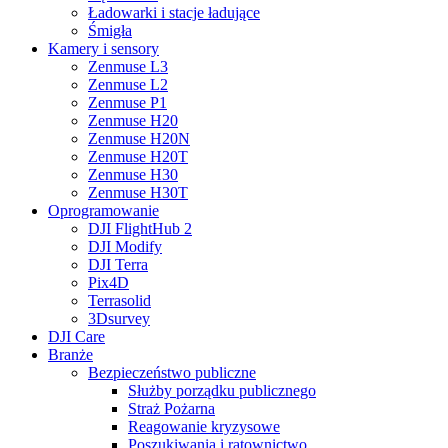
Ładowarki i stacje ładujące
Śmigła
Kamery i sensory
Zenmuse L3
Zenmuse L2
Zenmuse P1
Zenmuse H20
Zenmuse H20N
Zenmuse H20T
Zenmuse H30
Zenmuse H30T
Oprogramowanie
DJI FlightHub 2
DJI Modify
DJI Terra
Pix4D
Terrasolid
3Dsurvey
DJI Care
Branże
Bezpieczeństwo publiczne
Służby porządku publicznego
Straż Pożarna
Reagowanie kryzysowe
Poszukiwania i ratownictwo