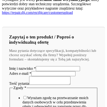
potwierdzi dobry stan techniczny urządzenia. Szczegółowe
wytyczne oraz przykładowe nagranie znajdziesz tutaj:
https://repair.dji.com/en/djicare/customerupload
Zapytaj o ten produkt / Poproś o
indywidualną ofertę
Masz pytania dotyczące specyfikacji, kompatybilności lub
chcesz uzyskać ofertę dla firmy? Wypełnij poniższy
formularz – skontaktujemy się z Tobą jak najszybciej.
Imię i nazwisko
*
Adres e-mail
*
Treść pytania
nazwisko
Zgody
*
i
pytania
Wyrażam zgodę na przetwarzanie moich
danych osobowych w celu przedstawienia
oferty i odpowiedzi na zapytanie przez dji-