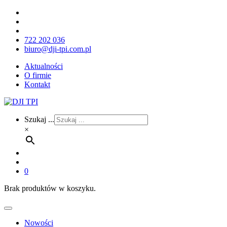
722 202 036
biuro@dji-tpi.com.pl
Aktualności
O firmie
Kontakt
Szukaj ...
×
0
Brak produktów w koszyku.
Nowości