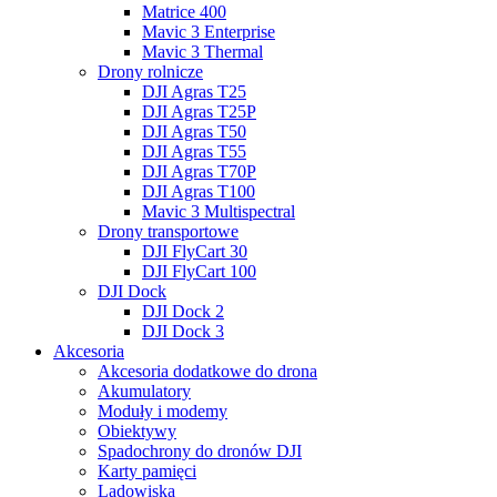
Matrice 400
Mavic 3 Enterprise
Mavic 3 Thermal
Drony rolnicze
DJI Agras T25
DJI Agras T25P
DJI Agras T50
DJI Agras T55
DJI Agras T70P
DJI Agras T100
Mavic 3 Multispectral
Drony transportowe
DJI FlyCart 30
DJI FlyCart 100
DJI Dock
DJI Dock 2
DJI Dock 3
Akcesoria
Akcesoria dodatkowe do drona
Akumulatory
Moduły i modemy
Obiektywy
Spadochrony do dronów DJI
Karty pamięci
Lądowiska