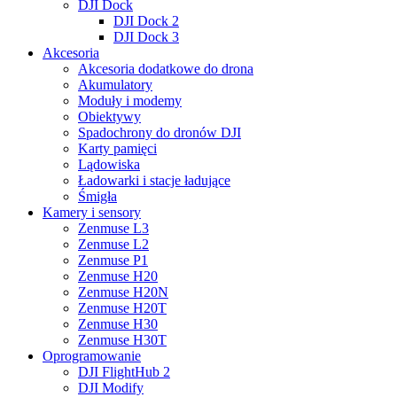
DJI Dock
DJI Dock 2
DJI Dock 3
Akcesoria
Akcesoria dodatkowe do drona
Akumulatory
Moduły i modemy
Obiektywy
Spadochrony do dronów DJI
Karty pamięci
Lądowiska
Ładowarki i stacje ładujące
Śmigła
Kamery i sensory
Zenmuse L3
Zenmuse L2
Zenmuse P1
Zenmuse H20
Zenmuse H20N
Zenmuse H20T
Zenmuse H30
Zenmuse H30T
Oprogramowanie
DJI FlightHub 2
DJI Modify