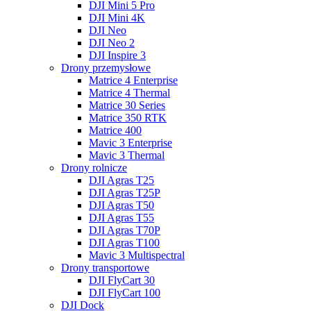
DJI Mini 5 Pro
DJI Mini 4K
DJI Neo
DJI Neo 2
DJI Inspire 3
Drony przemysłowe
Matrice 4 Enterprise
Matrice 4 Thermal
Matrice 30 Series
Matrice 350 RTK
Matrice 400
Mavic 3 Enterprise
Mavic 3 Thermal
Drony rolnicze
DJI Agras T25
DJI Agras T25P
DJI Agras T50
DJI Agras T55
DJI Agras T70P
DJI Agras T100
Mavic 3 Multispectral
Drony transportowe
DJI FlyCart 30
DJI FlyCart 100
DJI Dock