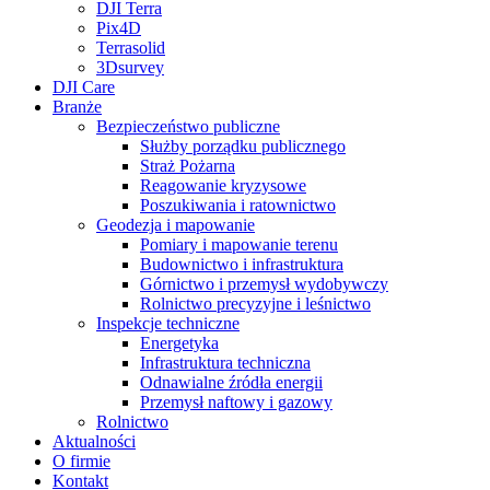
DJI Terra
Pix4D
Terrasolid
3Dsurvey
DJI Care
Branże
Bezpieczeństwo publiczne
Służby porządku publicznego
Straż Pożarna
Reagowanie kryzysowe
Poszukiwania i ratownictwo
Geodezja i mapowanie
Pomiary i mapowanie terenu
Budownictwo i infrastruktura
Górnictwo i przemysł wydobywczy
Rolnictwo precyzyjne i leśnictwo
Inspekcje techniczne
Energetyka
Infrastruktura techniczna
Odnawialne źródła energii
Przemysł naftowy i gazowy
Rolnictwo
Aktualności
O firmie
Kontakt