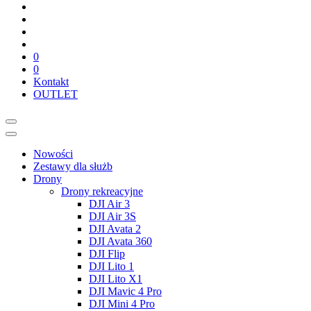
0
0
Kontakt
OUTLET
Nowości
Zestawy dla służb
Drony
Drony rekreacyjne
DJI Air 3
DJI Air 3S
DJI Avata 2
DJI Avata 360
DJI Flip
DJI Lito 1
DJI Lito X1
DJI Mavic 4 Pro
DJI Mini 4 Pro