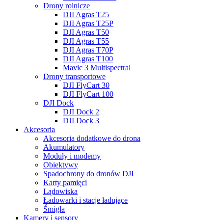
Drony rolnicze
DJI Agras T25
DJI Agras T25P
DJI Agras T50
DJI Agras T55
DJI Agras T70P
DJI Agras T100
Mavic 3 Multispectral
Drony transportowe
DJI FlyCart 30
DJI FlyCart 100
DJI Dock
DJI Dock 2
DJI Dock 3
Akcesoria
Akcesoria dodatkowe do drona
Akumulatory
Moduły i modemy
Obiektywy
Spadochrony do dronów DJI
Karty pamięci
Lądowiska
Ładowarki i stacje ładujące
Śmigła
Kamery i sensory