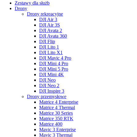
Zestawy dla służb
Drony
Drony rekreacyjne
DJI Air 3
DJI Air 3S
DJI Avata 2
DJI Avata 360
DJI Flip
DJI Lito 1
DJI Lito X1
DJI Mavic 4 Pro
DJI Mini 4 Pro
DJI Mini 5 Pro
DJI Mini 4K
DJI Neo
DJI Neo 2
DJI Inspire 3
Drony przemysłowe
Matrice 4 Enterprise
Matrice 4 Thermal
Matrice 30 Series
Matrice 350 RTK
Matrice 400
Mavic 3 Enterprise
Mavic 3 Thermal