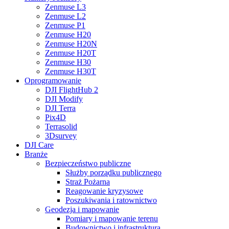
Zenmuse L3
Zenmuse L2
Zenmuse P1
Zenmuse H20
Zenmuse H20N
Zenmuse H20T
Zenmuse H30
Zenmuse H30T
Oprogramowanie
DJI FlightHub 2
DJI Modify
DJI Terra
Pix4D
Terrasolid
3Dsurvey
DJI Care
Branże
Bezpieczeństwo publiczne
Służby porządku publicznego
Straż Pożarna
Reagowanie kryzysowe
Poszukiwania i ratownictwo
Geodezja i mapowanie
Pomiary i mapowanie terenu
Budownictwo i infrastruktura