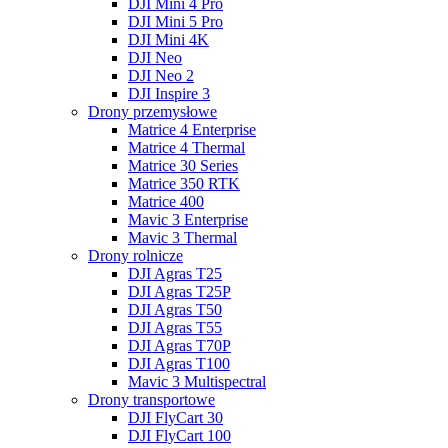
DJI Mini 4 Pro
DJI Mini 5 Pro
DJI Mini 4K
DJI Neo
DJI Neo 2
DJI Inspire 3
Drony przemysłowe
Matrice 4 Enterprise
Matrice 4 Thermal
Matrice 30 Series
Matrice 350 RTK
Matrice 400
Mavic 3 Enterprise
Mavic 3 Thermal
Drony rolnicze
DJI Agras T25
DJI Agras T25P
DJI Agras T50
DJI Agras T55
DJI Agras T70P
DJI Agras T100
Mavic 3 Multispectral
Drony transportowe
DJI FlyCart 30
DJI FlyCart 100