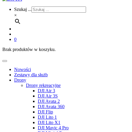
Szukaj ...
×
0
Brak produktów w koszyku.
Nowości
Zestawy dla służb
Drony
Drony rekreacyjne
DJI Air 3
DJI Air 3S
DJI Avata 2
DJI Avata 360
DJI Flip
DJI Lito 1
DJI Lito X1
DJI Mavic 4 Pro