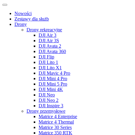
Nowości
Zestawy dla służb
Drony
Drony rekreacyjne
DJI Air 3
DJI Air 3S
DJI Avata 2
DJI Avata 360
DJI Flip
DJI Lito 1
DJI Lito X1
DJI Mavic 4 Pro
DJI Mini 4 Pro
DJI Mini 5 Pro
DJI Mini 4K
DJI Neo
DJI Neo 2
DJI Inspire 3
Drony przemysłowe
Matrice 4 Enterprise
Matrice 4 Thermal
Matrice 30 Series
Matrice 350 RTK