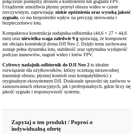
połączenie pomiędzy dronem a kontrolerem lub goglami FPV.
Urządzenie umożliwia płynny przesył obrazu wideo w czasie
rzeczywistym, zapewniając
niskie opóźnienia oraz wysoką jakość
sygnału
, co ma bezpośredni wpływ na precyzję sterowania i
bezpieczeństwo lotu.
Kompaktowa konstrukcja nadajnika-odbiornika (44,6 × 27 × 44,6
mm) oraz
niewielka waga zaledwie 9 g
sprawiają, że komponent
nie obciąża konstrukcji drona DJI Neo 2. Dzięki temu zachowana
zostaje pełna dynamika lotu, stabilność oraz optymalna wydajność
podczas manewrów, nagrań wideo i lotów FPV.
Cyfrowy nadajnik-odbiornik do DJI Neo 2
to idealne
rozwiązanie dla użytkowników, którzy oczekują niezawodnej
transmisji obrazu, płynnej kontroli oraz kompatybilności z
oryginalnym ekosystemem DJI. Doskonale sprawdzi się zarówno w
zastosowaniach rekreacyjnych, jak i profesjonalnych, gdzie liczy się
jakość sygnału i responsywność systemu.
Zapytaj o ten produkt / Poproś o
indywidualną ofertę