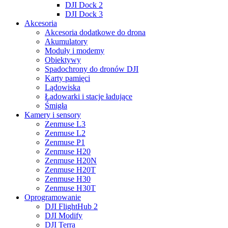
DJI Dock 2
DJI Dock 3
Akcesoria
Akcesoria dodatkowe do drona
Akumulatory
Moduły i modemy
Obiektywy
Spadochrony do dronów DJI
Karty pamięci
Lądowiska
Ładowarki i stacje ładujące
Śmigła
Kamery i sensory
Zenmuse L3
Zenmuse L2
Zenmuse P1
Zenmuse H20
Zenmuse H20N
Zenmuse H20T
Zenmuse H30
Zenmuse H30T
Oprogramowanie
DJI FlightHub 2
DJI Modify
DJI Terra