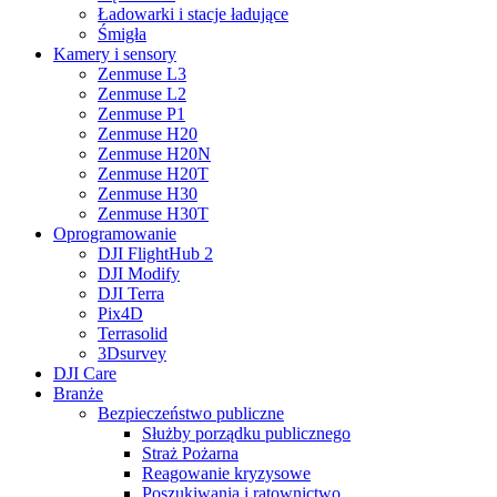
Ładowarki i stacje ładujące
Śmigła
Kamery i sensory
Zenmuse L3
Zenmuse L2
Zenmuse P1
Zenmuse H20
Zenmuse H20N
Zenmuse H20T
Zenmuse H30
Zenmuse H30T
Oprogramowanie
DJI FlightHub 2
DJI Modify
DJI Terra
Pix4D
Terrasolid
3Dsurvey
DJI Care
Branże
Bezpieczeństwo publiczne
Służby porządku publicznego
Straż Pożarna
Reagowanie kryzysowe
Poszukiwania i ratownictwo