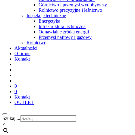
Górnictwo i przemysł wydobywczy
Rolnictwo precyzyjne i leśnictwo
Inspekcje techniczne
Energetyka
Infrastruktura techniczna
Odnawialne źródła energii
Przemysł naftowy i gazowy
Rolnictwo
Aktualności
O firmie
Kontakt
0
0
Kontakt
OUTLET
Szukaj ...
×