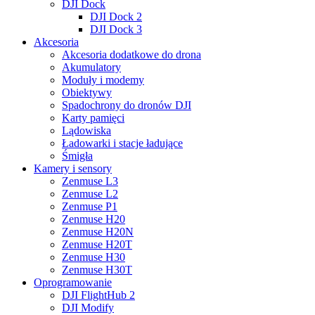
DJI Dock
DJI Dock 2
DJI Dock 3
Akcesoria
Akcesoria dodatkowe do drona
Akumulatory
Moduły i modemy
Obiektywy
Spadochrony do dronów DJI
Karty pamięci
Lądowiska
Ładowarki i stacje ładujące
Śmigła
Kamery i sensory
Zenmuse L3
Zenmuse L2
Zenmuse P1
Zenmuse H20
Zenmuse H20N
Zenmuse H20T
Zenmuse H30
Zenmuse H30T
Oprogramowanie
DJI FlightHub 2
DJI Modify