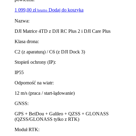
1 099,00
zł
Dodaj do koszyka
brutto
Nazwa:
DJI Matrice 4TD z DJI RC Plus 2 i DJI Care Plus
Klasa drona:
C2 (z aparaturą) / C6 (z DJI Dock 3)
Stopień ochrony (IP):
IP55
Odporność na wiatr:
12 m/s (praca / start-lądowanie)
GNSS:
GPS + BeiDou + Galileo + QZSS + GLONASS
(QZSS/GLONASS tylko z RTK)
Moduł RTK: