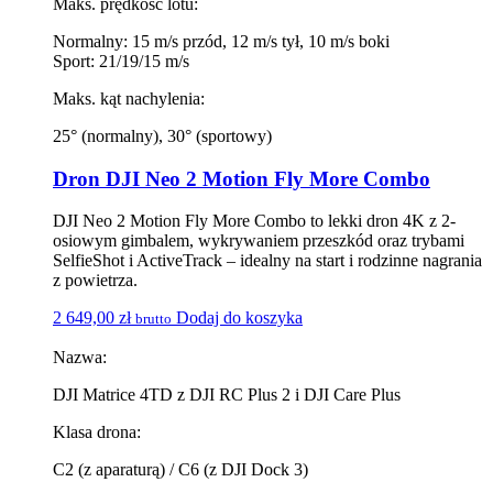
Maks. prędkość lotu:
Normalny: 15 m/s przód, 12 m/s tył, 10 m/s boki
Sport: 21/19/15 m/s
Maks. kąt nachylenia:
25° (normalny), 30° (sportowy)
Dron DJI Neo 2 Motion Fly More Combo
DJI Neo 2 Motion Fly More Combo to lekki dron 4K z 2-
osiowym gimbalem, wykrywaniem przeszkód oraz trybami
SelfieShot i ActiveTrack – idealny na start i rodzinne nagrania
z powietrza.
2 649,00
zł
Dodaj do koszyka
brutto
Nazwa:
DJI Matrice 4TD z DJI RC Plus 2 i DJI Care Plus
Klasa drona:
C2 (z aparaturą) / C6 (z DJI Dock 3)