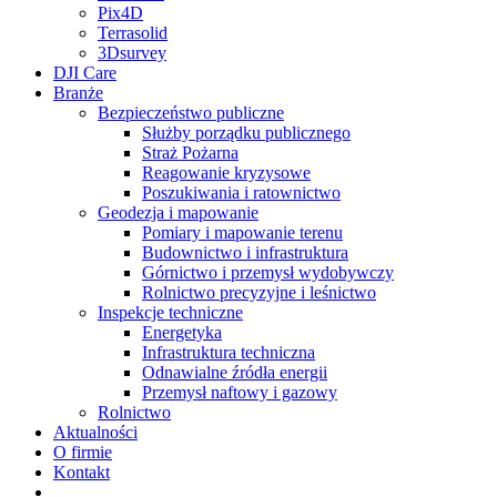
Pix4D
Terrasolid
3Dsurvey
DJI Care
Branże
Bezpieczeństwo publiczne
Służby porządku publicznego
Straż Pożarna
Reagowanie kryzysowe
Poszukiwania i ratownictwo
Geodezja i mapowanie
Pomiary i mapowanie terenu
Budownictwo i infrastruktura
Górnictwo i przemysł wydobywczy
Rolnictwo precyzyjne i leśnictwo
Inspekcje techniczne
Energetyka
Infrastruktura techniczna
Odnawialne źródła energii
Przemysł naftowy i gazowy
Rolnictwo
Aktualności
O firmie
Kontakt