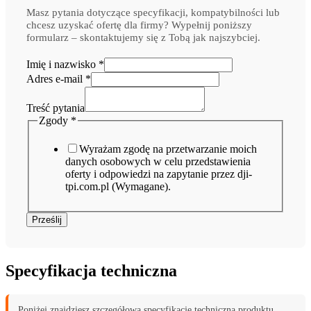
Masz pytania dotyczące specyfikacji, kompatybilności lub
chcesz uzyskać ofertę dla firmy? Wypełnij poniższy
formularz – skontaktujemy się z Tobą jak najszybciej.
Imię i nazwisko
*
Adres e-mail
*
i
nazwisko
Treść pytania
e-
Zgody
*
mail
Wyrażam zgodę na przetwarzanie moich
danych osobowych w celu przedstawienia
oferty i odpowiedzi na zapytanie przez dji-
tpi.com.pl (Wymagane).
Prześlij
Specyfikacja techniczna
Poniżej znajdziesz szczegółową specyfikację techniczną produktu.