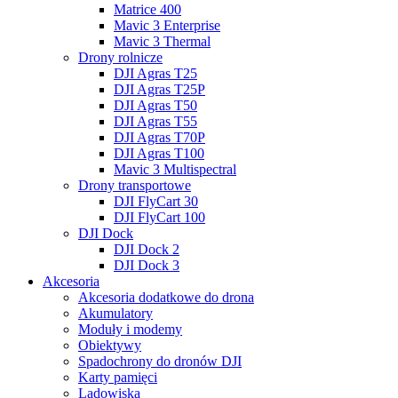
Matrice 400
Mavic 3 Enterprise
Mavic 3 Thermal
Drony rolnicze
DJI Agras T25
DJI Agras T25P
DJI Agras T50
DJI Agras T55
DJI Agras T70P
DJI Agras T100
Mavic 3 Multispectral
Drony transportowe
DJI FlyCart 30
DJI FlyCart 100
DJI Dock
DJI Dock 2
DJI Dock 3
Akcesoria
Akcesoria dodatkowe do drona
Akumulatory
Moduły i modemy
Obiektywy
Spadochrony do dronów DJI
Karty pamięci
Lądowiska