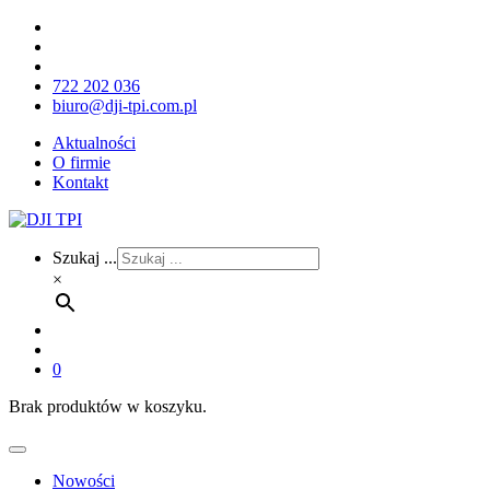
722 202 036
biuro@dji-tpi.com.pl
Aktualności
O firmie
Kontakt
Szukaj ...
×
0
Brak produktów w koszyku.
Nowości