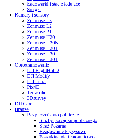
Ładowarki i stacje ładujące
Śmigła
Kamery i sensory
Zenmuse L3
Zenmuse L2
Zenmuse P1
Zenmuse H20
Zenmuse H20N
Zenmuse H20T
Zenmuse H30
Zenmuse H30T
Oprogramowanie
DJI FlightHub 2
DJI Modify
DJI Terra
Pix4D
Terrasolid
3Dsurvey
DJI Care
Branże
Bezpieczeństwo publiczne
Służby porządku publicznego
Straż Pożarna
Reagowanie kryzysowe
Poszukiwania i ratownictwo