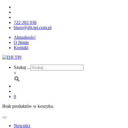
722 202 036
biuro@dji-tpi.com.pl
Aktualności
O firmie
Kontakt
Szukaj ...
×
0
Brak produktów w koszyku.
Nowości