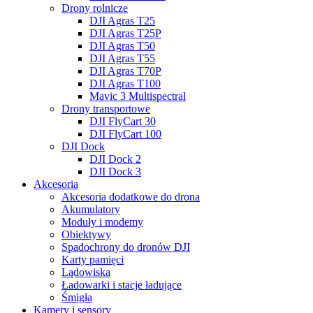
Drony rolnicze
DJI Agras T25
DJI Agras T25P
DJI Agras T50
DJI Agras T55
DJI Agras T70P
DJI Agras T100
Mavic 3 Multispectral
Drony transportowe
DJI FlyCart 30
DJI FlyCart 100
DJI Dock
DJI Dock 2
DJI Dock 3
Akcesoria
Akcesoria dodatkowe do drona
Akumulatory
Moduły i modemy
Obiektywy
Spadochrony do dronów DJI
Karty pamięci
Lądowiska
Ładowarki i stacje ładujące
Śmigła
Kamery i sensory