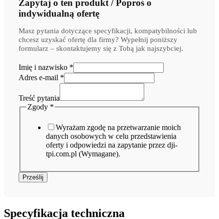
Zapytaj o ten produkt / Poproś o
indywidualną ofertę
Masz pytania dotyczące specyfikacji, kompatybilności lub
chcesz uzyskać ofertę dla firmy? Wypełnij poniższy
formularz – skontaktujemy się z Tobą jak najszybciej.
Imię i nazwisko
*
Adres e-mail
*
Treść pytania
Adres
Zgody
*
i
Imię
Wyrażam zgodę na przetwarzanie moich
danych osobowych w celu przedstawienia
oferty i odpowiedzi na zapytanie przez dji-
tpi.com.pl (Wymagane).
Prześlij
Specyfikacja techniczna