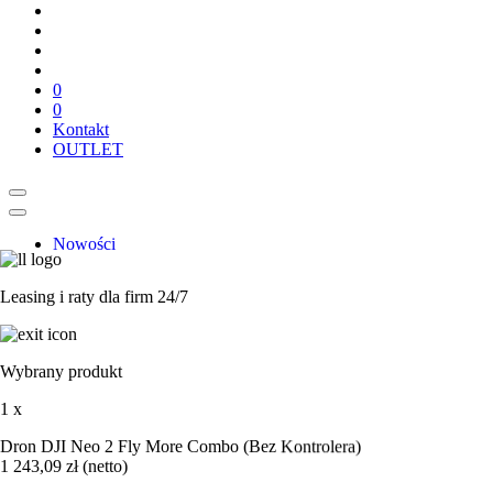
0
0
Kontakt
OUTLET
Nowości
Zestawy dla służb
Drony
Leasing i raty dla firm 24/7
Drony rekreacyjne
DJI Air 3
DJI Air 3S
DJI Avata 2
Wybrany produkt
DJI Avata 360
DJI Flip
1 x
DJI Lito 1
DJI Lito X1
Dron DJI Neo 2 Fly More Combo (Bez Kontrolera)
DJI Mavic 4 Pro
1 243,09
zł
(netto)
DJI Mini 4 Pro