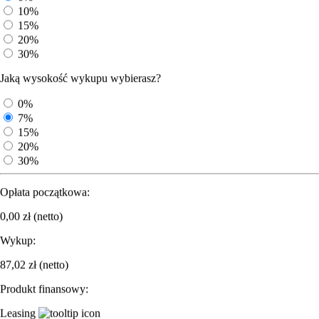
DJI Dock 2
10%
DJI Dock 3
15%
Akcesoria
20%
Akcesoria dodatkowe do drona
30%
Akumulatory
Moduły i modemy
Jaką wysokość wykupu wybierasz?
Obiektywy
Spadochrony do dronów DJI
0%
Karty pamięci
7%
Lądowiska
15%
Ładowarki i stacje ładujące
20%
Śmigła
Kamery i sensory
30%
Zenmuse L3
Zenmuse L2
Opłata początkowa:
Zenmuse P1
Zenmuse H20
0,00
zł
(netto)
Zenmuse H20N
Zenmuse H20T
Wykup:
Zenmuse H30
Zenmuse H30T
87,02
zł
(netto)
Oprogramowanie
DJI FlightHub 2
Produkt finansowy:
DJI Modify
Leasing
DJI Terra