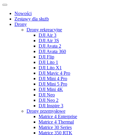
Nowości
Zestawy dla służb
Drony
Drony rekreacyjne
DJI Air 3
DJI Air 3S
DJI Avata 2
DJI Avata 360
DJI Flip
DJI Lito 1
DJI Lito X1
DJI Mavic 4 Pro
DJI Mini 4 Pro
DJI Mini 5 Pro
DJI Mini 4K
DJI Neo
DJI Neo 2
DJI Inspire 3
Drony przemysłowe
Matrice 4 Enterprise
Matrice 4 Thermal
Matrice 30 Series
Matrice 350 RTK