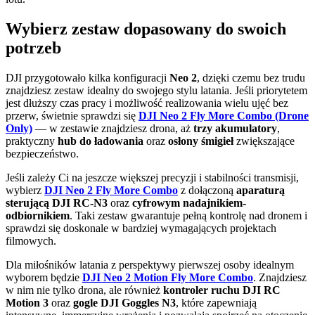
Wybierz zestaw dopasowany do swoich
potrzeb
DJI przygotowało kilka konfiguracji
Neo 2
, dzięki czemu bez trudu
znajdziesz zestaw idealny do swojego stylu latania. Jeśli priorytetem
jest dłuższy czas pracy i możliwość realizowania wielu ujęć bez
przerw, świetnie sprawdzi się
DJI Neo 2 Fly More Combo (Drone
Only)
— w zestawie znajdziesz drona, aż
trzy akumulatory
,
praktyczny
hub do ładowania
oraz
osłony śmigieł
zwiększające
bezpieczeństwo.
Jeśli zależy Ci na jeszcze większej precyzji i stabilności transmisji,
wybierz
DJI Neo 2 Fly More Combo
z dołączoną
aparaturą
sterującą DJI RC-N3
oraz
cyfrowym nadajnikiem-
odbiornikiem
. Taki zestaw gwarantuje pełną kontrolę nad dronem i
sprawdzi się doskonale w bardziej wymagających projektach
filmowych.
Dla miłośników latania z perspektywy pierwszej osoby idealnym
wyborem będzie
DJI Neo 2 Motion Fly More Combo
. Znajdziesz
w nim nie tylko drona, ale również
kontroler ruchu DJI RC
Motion 3
oraz
gogle DJI Goggles N3
, które zapewniają