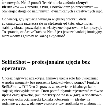
terenowych. Neo 2 potrafi śledzić obiekt z
ośmiu różnych
kierunków
— z przodu, z tyłu, z boków oraz po przekątnych —
otwierając drogę do naturalnych, dynamicznych i kreatywnych ujęć.
Co więcej, gdy sytuacja wymaga większej precyzji, dron
automatycznie przełącza się na
śledzenie od tyłu
, utrzymując
stabilny obraz i pozwalając na elastyczne dopasowanie kompozycji.
To sprawia, że ActiveTrack w Neo 2 jest jeszcze bardziej intuicyjny,
niezawodny i gotowy na każdą aktywność.
SelfieShot – profesjonalne ujęcia bez
operatora
Chcesz nagrywać atrakcyjne, filmowe ujęcia solo lub uwieczniać
wspólne momenty bez proszenia kogokolwiek o pomoc? Funkcja
SelfieShot
w DJI Neo 2 sprawia, że ustawienie idealnego kadru
staje się niezwykle proste. Dron potrafi płynnie rejestrować zarówno
ujecia całej sylwetki
, jak i
portrety od pasa w górę
, a dodatkowo
pozwala uchwycić szeroki kontekst otoczenia — idealny na
rodzinne wyjazdy, plenerowe spacery czy spotkania ze znajomymi.