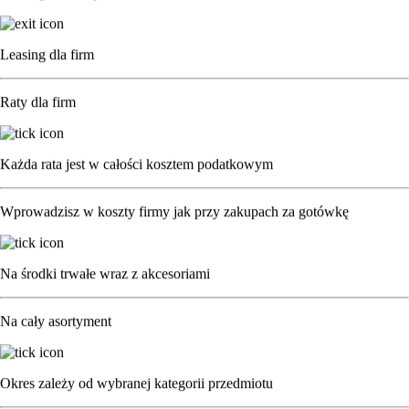
Pix4D
Terrasolid
3Dsurvey
Leasing dla firm
DJI Care
Branże
Bezpieczeństwo publiczne
Raty dla firm
Służby porządku publicznego
Straż Pożarna
Reagowanie kryzysowe
Poszukiwania i ratownictwo
Każda rata jest w całości kosztem podatkowym
Geodezja i mapowanie
Pomiary i mapowanie terenu
Budownictwo i infrastruktura
Wprowadzisz w koszty firmy jak przy zakupach za gotówkę
Górnictwo i przemysł wydobywczy
Rolnictwo precyzyjne i leśnictwo
Inspekcje techniczne
Energetyka
Na środki trwałe wraz z akcesoriami
Infrastruktura techniczna
Odnawialne źródła energii
Na cały asortyment
Przemysł naftowy i gazowy
Rolnictwo
Aktualności
O firmie
Okres zależy od wybranej kategorii przedmiotu
Kontakt