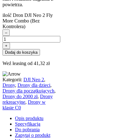
powietrza.
ilość Dron DJI Neo 2 Fly
More Combo (Bez
Kontrolera)
–
+
Dodaj do koszyka
Weź leasing od
41,32
zł
Kategorii:
DJI Neo 2
,
Drony
,
Drony dla dzieci
,
Drony dla początkujących
,
Drony do 2000 zł
,
Drony
rekreacyjne
,
Drony w
klasie C0
Opis produktu
Specyfikacja
Do pobrania
Zapytaj o produkt