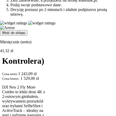
Złóż zamówienie, a przejdziesz na stronę leaselink.pl.
Podaj swoje podstawowe dane.
Decyzję poznasz po 2 minutach i zdalnie podpiszesz prostą
Dron DJI
umowę.
Neo 2 Fly
More
Wróć do sklepu
Combo
Miesięcznie (
netto
):
(Bez
41,32
zł
Kontrolera)
1 243,09
zł
Cena netto
1 529,00
zł
Cena brutto:
DJI Neo 2 Fly More
Combo to lekki dron 4K z
2-osiowym gimbalem,
wykrywaniem przeszkód
oraz trybami SelfieShot i
ActiveTrack – idealny na
start i rodzinne nagrania z