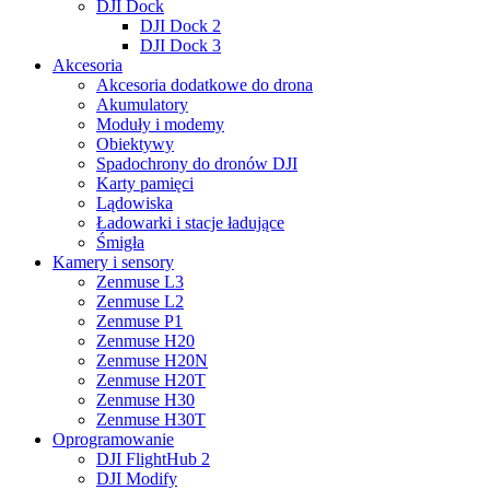
DJI Dock
DJI Dock 2
DJI Dock 3
Akcesoria
Akcesoria dodatkowe do drona
Akumulatory
Moduły i modemy
Obiektywy
Spadochrony do dronów DJI
Karty pamięci
Lądowiska
Ładowarki i stacje ładujące
Śmigła
Kamery i sensory
Zenmuse L3
Zenmuse L2
Zenmuse P1
Zenmuse H20
Zenmuse H20N
Zenmuse H20T
Zenmuse H30
Zenmuse H30T
Oprogramowanie
DJI FlightHub 2
DJI Modify