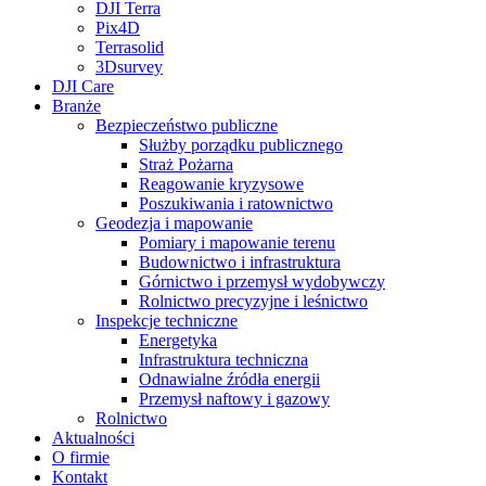
DJI Terra
Pix4D
Terrasolid
3Dsurvey
DJI Care
Branże
Bezpieczeństwo publiczne
Służby porządku publicznego
Straż Pożarna
Reagowanie kryzysowe
Poszukiwania i ratownictwo
Geodezja i mapowanie
Pomiary i mapowanie terenu
Budownictwo i infrastruktura
Górnictwo i przemysł wydobywczy
Rolnictwo precyzyjne i leśnictwo
Inspekcje techniczne
Energetyka
Infrastruktura techniczna
Odnawialne źródła energii
Przemysł naftowy i gazowy
Rolnictwo
Aktualności
O firmie
Kontakt