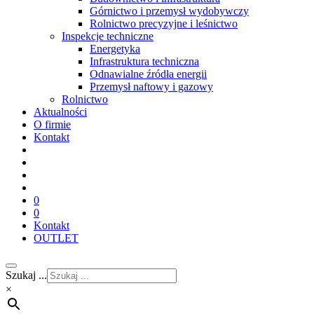
Górnictwo i przemysł wydobywczy
Rolnictwo precyzyjne i leśnictwo
Inspekcje techniczne
Energetyka
Infrastruktura techniczna
Odnawialne źródła energii
Przemysł naftowy i gazowy
Rolnictwo
Aktualności
O firmie
Kontakt
0
0
Kontakt
OUTLET
Szukaj ...
×