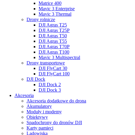
Matrice 400
Mavic 3 Enterprise
Mavic 3 Thermal
Drony rolnicze
DJI Agras T25
DJI Agras T25P
DJI Agras T50
DJI Agras T55
DJI Agras T70P
DJI Agras T100
Mavic 3 Multispectral
Drony transportowe
DJI FlyCart 30
DJI FlyCart 100
DJI Dock
DJI Dock 2
DJI Dock 3
Akcesoria
Akcesoria dodatkowe do drona
Akumulatory
Moduły i modemy
Obiektywy
Spadochrony do dronów DJI
Karty pamięci
Lądowiska