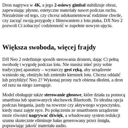
Dron nagrywa w
4K
, a jego
2-osiowy gimbal
stabilizuje obraz,
zapewniając płynne, estetyczne materiały nawet podczas ruchu.
Niezależnie od tego, czy chcesz udokumentować rodzinne chwile,
czy zacząć swoją przygodę z filmowaniem z lotu ptaka, DJI Neo 2
pozwoli Ci zobaczyć codzienność w zupełnie nowym ujęciu.
Większa swoboda, więcej frajdy
DJI Neo 2 redefiniuje sposób sterowania dronem, dając Ci pełną
swobodę i wygodę podczas lotu. Nie musisz mieć przy sobie
tradycyjnej aparatury – wystarczy
gest ręką
, aby urządzenie
wzniosło się, obniżyło lub zmieniło kierunek lotu. Chcesz oddalić
lub przybliżyć Neo 2? Wykonaj prosty ruch obiema dłońmi, a dron
od razu na niego zareaguje.
Model obsługuje także
sterowanie głosowe
, które działa za pomocą
smartfona lub sparowanych słuchawek Bluetooth. To idealna opcja
podczas biegania, jazdy na rowerze czy aktywnego wypoczynku,
kiedy masz zajęte ręce. Po połączeniu ze smartfonem urządzenie
może również
nagrywać dźwięk
, a wbudowany system redukcji
szumu skutecznie eliminuje hałas generowany przez śmigła,
poprawiając jakość materiału audio.