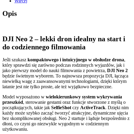
Więcej
Opis
DJI Neo 2 – lekki dron idealny na start i
do codziennego filmowania
Jeśli szukasz
kompaktowego i intuicyjnego w obsłudze drona
,
który sprawdzi się zarówno podczas rodzinnych wyjazdów, jak i
jako pierwszy model do nauki filmowania z powietrza,
DJI Neo 2
będzie świetnym wyborem. To najnowsza propozycja DJI, łącząca
niewielką wagę z zaawansowanymi technologiami, dzięki którym
latanie jest nie tylko proste, ale też wyjątkowo bezpieczne.
Model wyposażono w
wielokierunkowy system wykrywania
przeszkód
, sterowanie gestami oraz funkcje stworzone z myślą o
początkujących, takie jak
SelfieShot
czy
ActiveTrack
. Dzięki nim
każdy może szybko zacząć tworzyć atrakcyjne, dynamiczne ujęcia
bez skomplikowanej obsługi. Neo 2 startuje i ląduje bezpośrednio z
dłoni, co czyni go niezwykle wygodnym w codziennym
użytkowaniu.