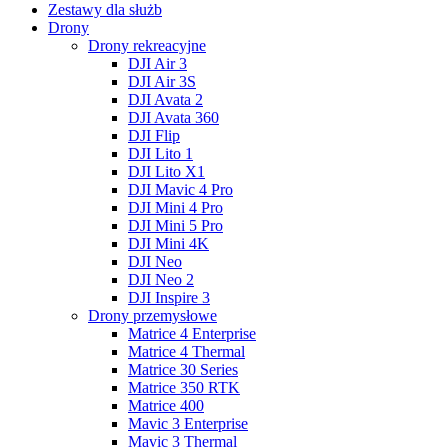
Zestawy dla służb
Drony
Drony rekreacyjne
DJI Air 3
DJI Air 3S
DJI Avata 2
DJI Avata 360
DJI Flip
DJI Lito 1
DJI Lito X1
DJI Mavic 4 Pro
DJI Mini 4 Pro
DJI Mini 5 Pro
DJI Mini 4K
DJI Neo
DJI Neo 2
DJI Inspire 3
Drony przemysłowe
Matrice 4 Enterprise
Matrice 4 Thermal
Matrice 30 Series
Matrice 350 RTK
Matrice 400
Mavic 3 Enterprise
Mavic 3 Thermal