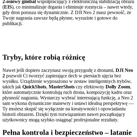
2-osiowy gimbal
współpracujący z elektroniczną stabilizacją obrazu
(
EIS
), co minimalizuje drgania i eliminuje rozmycia – nawet wtedy,
gdy dron porusza się dynamicznie. Z DJI Neo 2 masz pewność, że
Twoje nagrania zawsze będą płynne, wyraziste i gotowe do
publikacji.
Tryby, które robią różnicę
Nawet jeśli dopiero zaczynasz swoją przygodę z dronami,
DJI Neo
2
pozwoli Ci tworzyć zapierające dech w piersiach ujęcia bez
wysiłku. Urządzenie wyposażono w zestaw inteligentnych trybów,
takich jak
QuickShots
,
MasterShots
czy efektowny
Dolly Zoom
,
które automatycznie kontrolują ruch drona, kompozycję kadru oraz
płynność nagrania. Wystarczy wybrać interesującą funkcję, a Neo 2
sam wykona dynamiczne manewry i ustawi idealną perspektywę —
Ty możesz skupić się wyłącznie na kreatywności i opowiadaniu
historii obrazem. Dzięki tym rozwiązaniom nawet początkujący
użytkownicy mogą szybko osiągnąć profesjonalne rezultaty.
Pełna kontrola i bezpieczeństwo – latanie