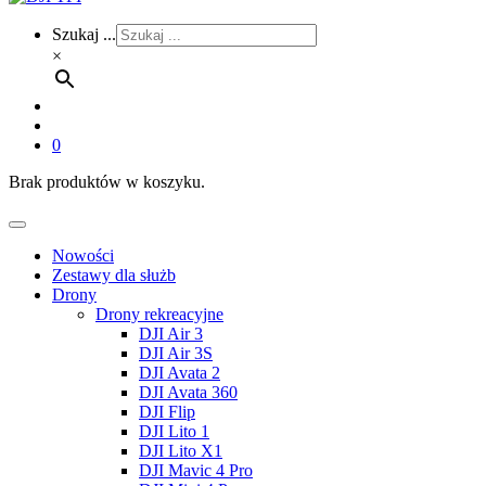
Szukaj ...
×
0
Brak produktów w koszyku.
Nowości
Zestawy dla służb
Drony
Drony rekreacyjne
DJI Air 3
DJI Air 3S
DJI Avata 2
DJI Avata 360
DJI Flip
DJI Lito 1
DJI Lito X1
DJI Mavic 4 Pro