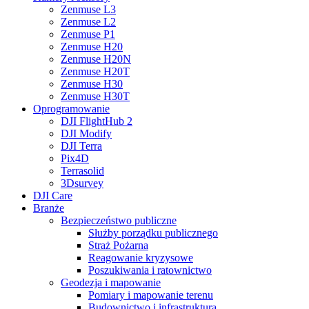
Zenmuse L3
Zenmuse L2
Zenmuse P1
Zenmuse H20
Zenmuse H20N
Zenmuse H20T
Zenmuse H30
Zenmuse H30T
Oprogramowanie
DJI FlightHub 2
DJI Modify
DJI Terra
Pix4D
Terrasolid
3Dsurvey
DJI Care
Branże
Bezpieczeństwo publiczne
Służby porządku publicznego
Straż Pożarna
Reagowanie kryzysowe
Poszukiwania i ratownictwo
Geodezja i mapowanie
Pomiary i mapowanie terenu
Budownictwo i infrastruktura