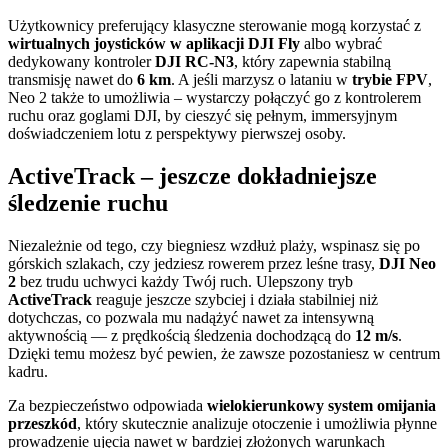
Użytkownicy preferujący klasyczne sterowanie mogą korzystać z
wirtualnych joysticków w aplikacji DJI Fly
albo wybrać
dedykowany kontroler
DJI RC-N3
, który zapewnia stabilną
transmisję nawet do
6 km
. A jeśli marzysz o lataniu w
trybie FPV
,
Neo 2 także to umożliwia – wystarczy połączyć go z kontrolerem
ruchu oraz goglami DJI, by cieszyć się pełnym, immersyjnym
doświadczeniem lotu z perspektywy pierwszej osoby.
ActiveTrack – jeszcze dokładniejsze
śledzenie ruchu
Niezależnie od tego, czy biegniesz wzdłuż plaży, wspinasz się po
górskich szlakach, czy jedziesz rowerem przez leśne trasy,
DJI Neo
2
bez trudu uchwyci każdy Twój ruch. Ulepszony tryb
ActiveTrack
reaguje jeszcze szybciej i działa stabilniej niż
dotychczas, co pozwala mu nadążyć nawet za intensywną
aktywnością — z prędkością śledzenia dochodzącą do
12 m/s
.
Dzięki temu możesz być pewien, że zawsze pozostaniesz w centrum
kadru.
Za bezpieczeństwo odpowiada
wielokierunkowy system omijania
przeszkód
, który skutecznie analizuje otoczenie i umożliwia płynne
prowadzenie ujęcia nawet w bardziej złożonych warunkach