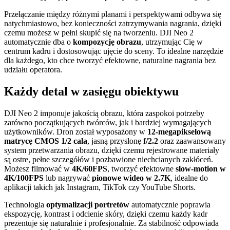
Przełączanie między różnymi planami i perspektywami odbywa się
natychmiastowo, bez konieczności zatrzymywania nagrania, dzięki
czemu możesz w pełni skupić się na tworzeniu. DJI Neo 2
automatycznie dba o
kompozycję obrazu
, utrzymując Cię w
centrum kadru i dostosowując ujęcie do sceny. To idealne narzędzie
dla każdego, kto chce tworzyć efektowne, naturalne nagrania bez
udziału operatora.
Każdy detal w zasięgu obiektywu
DJI Neo 2 imponuje jakością obrazu, która zaspokoi potrzeby
zarówno początkujących twórców, jak i bardziej wymagających
użytkowników. Dron został wyposażony w
12-megapikselową
matrycę CMOS 1/2 cala
, jasną przysłonę
f/2.2
oraz zaawansowany
system przetwarzania obrazu, dzięki czemu rejestrowane materiały
są ostre, pełne szczegółów i pozbawione niechcianych zakłóceń.
Możesz filmować w
4K/60FPS
, tworzyć efektowne
slow-motion w
4K/100FPS
lub nagrywać
pionowe wideo w 2.7K
, idealne do
aplikacji takich jak Instagram, TikTok czy YouTube Shorts.
Technologia
optymalizacji portretów
automatycznie poprawia
ekspozycję, kontrast i odcienie skóry, dzięki czemu każdy kadr
prezentuje się naturalnie i profesjonalnie. Za stabilność odpowiada