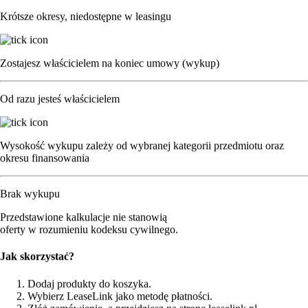
Krótsze okresy, niedostępne w leasingu
0
0
Zostajesz właścicielem na koniec umowy (wykup)
Kontakt
OUTLET
Od razu jesteś właścicielem
Wysokość wykupu zależy od wybranej kategorii przedmiotu oraz
okresu finansowania
Brak wykupu
Strona główna
|
Drony
|
Drony rekreacyjne
|
DJI Neo 2
| Dron DJI
Przedstawione kalkulacje nie stanowią
Neo 2 Fly More Combo (Bez Kontrolera)
oferty w rozumieniu kodeksu cywilnego.
Jak skorzystać?
Dodaj produkty do koszyka.
Wybierz LeaseLink jako metodę płatności.