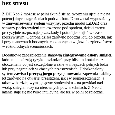
bez stresu
Z DJI Neo 2 możesz w pełni skupić się na tworzeniu ujęć, a nie na
potencjalnych zagrożeniach podczas lotu. Dron został wyposażony
w
zaawansowany system wizyjny
, przedni moduł
LiDAR
oraz
sensory podczerwieni
umieszczone pod spodem, dzięki czemu
precyzyjnie rozpoznaje przeszkody i potrafi je omijać w czasie
rzeczywistym. Ochrona działa zarówno podczas lotu do przodu, jak
i przy manewrach bocznych, co znacząco zwiększa bezpieczeństwo
w różnorodnych scenariuszach.
Dodatkowe zabezpieczenie stanowią
zintegrowane osłony śmigieł
,
które minimalizują ryzyko uszkodzeń przy bliskim kontakcie z
otoczeniem, co jest szczególnie ważne w miejscach pełnych ludzi
lub przy nagraniach w ciasnych przestrzeniach. Udoskonalony
system
zawisu i precyzyjnego pozycjonowania
zapewnia stabilny
lot zarówno na otwartej przestrzeni, jak i w pomieszczeniach, a
także w bardziej wymagającym środowisku – na przykład nad
wodą, śniegiem czy na nierównych powierzchniach. Z Neo 2
latanie staje się nie tylko intuicyjne, ale też w pełni bezpieczne.